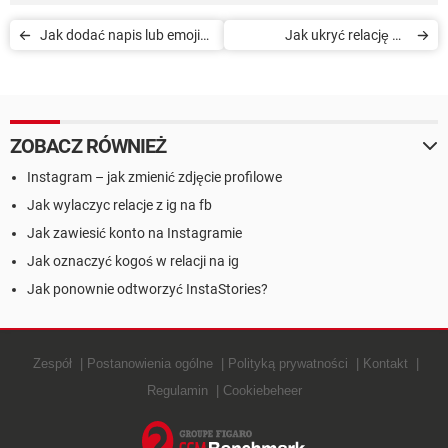
Jak dodać napis lub emoji
Jak ukryć relację na
na znikające zdjęcia i filmy
Instagramie przed
na Instagramie
wybranymi osobami
ZOBACZ RÓWNIEŻ
Instagram – jak zmienić zdjęcie profilowe
Jak wylaczyc relacje z ig na fb
Jak zawiesić konto na Instagramie
Jak oznaczyć kogoś w relacji na ig
Jak ponownie odtworzyć InstaStories?
Zespół
Postanowienia ogólne
Polityką prywatności
Kontakt
Regulamin
Cookiebeheer