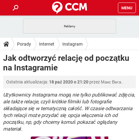
MENU
STRONA GŁÓWNA
YOUTUBE
TIKTOK
PORADY
Porady
Internet
Instagram
GRY
WHATSAPP
PlayStation
TIKTOK
DO POBRANIA
Jak odtworzyć relację od początku
SPOTIFY
NETFLIX
GRY
WHATSAPP
na Instagramie
INSTAGRAM
ANDROID
FACEBOOK
TIKTOK
FORUM
SPOTIFY
NETFLIX
WINDOWS 10
GRY
WHATSAPP
Ostatnia aktualizacja:
18 paź 2020 o 21:20
przez
Макс Вега
.
INSTAGRAM
COVID-19
FACEBOOK
TIKTOK
ARTYKUŁY
IOS
NETFLIX
WINDOWS 10
GRY
WHATSAPP
Użytkownicy Instagrama mogą nie tylko publikować zdjęcia,
INSTAGRAM
COVID-19
FACEBOOK
TIKTOK
ale także relacje, czyli krótkie filmiki lub fotografie
SPOTIFY
NETFLIX
składające się w tematyczną całość. W czasie odtwarzania
WINDOWS 10
GRY
WHATSAPP
tych relacji może przydać się opcja włączenia ich od
INSTAGRAM
FACEBOOK
SPOTIFY
NETFLIX
początku, np, gdy chcemy komuś pokazać oglądany
WINDOWS 10
materiał.
INSTAGRAM
FACEBOOK