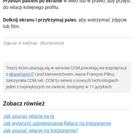
Przesuń palcem po ekranie
w lewo lub w prawo, aby przejść
do relacji kolejnego profilu.
Dotknij ekranu i przytrzymaj palec
, aby wstrzymać zdjęcie
lub film.
Zdjęcie: © InkDrop - Shutterstock
Treści, które ukazują się w serwisie CCM powstają we współpracy
z
ekspertami IT
i pod kierownictwem Jeana-François Pillou,
założyciela CCM.net. CCM to serwis o nowych technologiach -
jeden z największych na świecie, dostępny w 11 językach.
Zobacz również
Jak usunac relacje na ig
Jak wyłączyć udostępnianie Relacji na Instagramie
Jak usunąć relację na Instagramie?