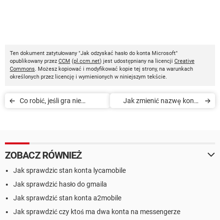
Ten dokument zatytułowany "Jak odzyskać hasło do konta Microsoft"
opublikowany przez
CCM
(
pl.ccm.net
) jest udostępniany na licencji
Creative
Commons
. Możesz kopiować i modyfikować kopie tej strony, na warunkach
określonych przez licencję i wymienionych w niniejszym tekście.
Co robić, jeśli gra nie
Jak zmienić nazwę konta
uruchamia się z powodu
Microsoft
braku xlive.dll
ZOBACZ RÓWNIEŻ
Jak sprawdzic stan konta lycamobile
Jak sprawdzić hasło do gmaila
Jak sprawdzić stan konta a2mobile
Jak sprawdzić czy ktoś ma dwa konta na messengerze