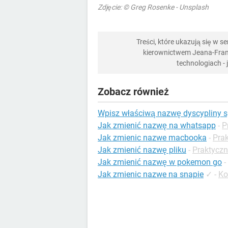
Zdjęcie: © Greg Rosenke - Unsplash
Treści, które ukazują się w 
kierownictwem Jeana-Franç
technologiach -
Zobacz również
Wpisz właściwą nazwę dyscypliny s
Jak zmienić nazwę na whatsapp
-
P
Jak zmienic nazwe macbooka
-
Pra
Jak zmienić nazwę pliku
-
Praktyczn
Jak zmienić nazwę w pokemon go
-
Jak zmienic nazwe na snapie
✓
-
Ko