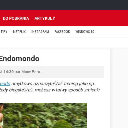
DO POBRANIA
ARTYKUŁY
OTIFY
NETFLIX
INSTAGRAM
FACEBOOK
WINDOWS 10
w Endomondo
 à 14:39
par
Макс Вега
.
ondo
omyłkowo oznaczyłeś/aś trening jako np.
tedy biegałeś/aś, możesz w łatwy sposób zmienić