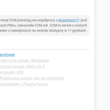
serwisie CCM powstają we współpracy z
ekspertami IT
i pod
ois Pillou, założyciela CCM.net. CCM to serwis o nowych
 jeden z największych na świecie, dostępny w 11 językach.
portowej
raktyczne porady -WhatsApp
ktyczne porady -MAC OS X
e porady -PDF
Praktyczne porady -Gry na smartfony
munikatory / Poczta Forum