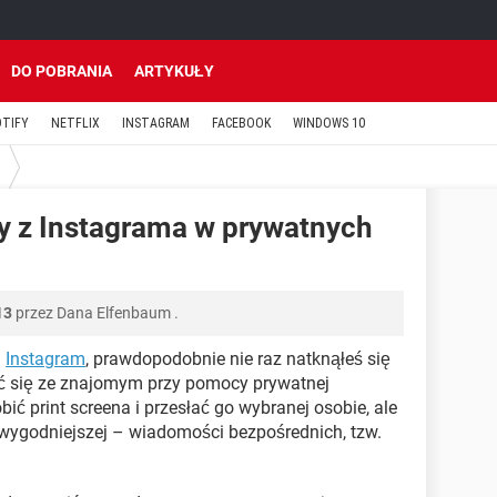
DO POBRANIA
ARTYKUŁY
OTIFY
NETFLIX
INSTAGRAM
FACEBOOK
WINDOWS 10
y z Instagrama w prywatnych
13
przez
Dana Elfenbaum
.
u
Instagram
, prawdopodobnie nie raz natknąłeś się
ić się ze znajomym przy pomocy prywatnej
ć print screena i przesłać go wybranej osobie, ale
 wygodniejszej – wiadomości bezpośrednich, tzw.