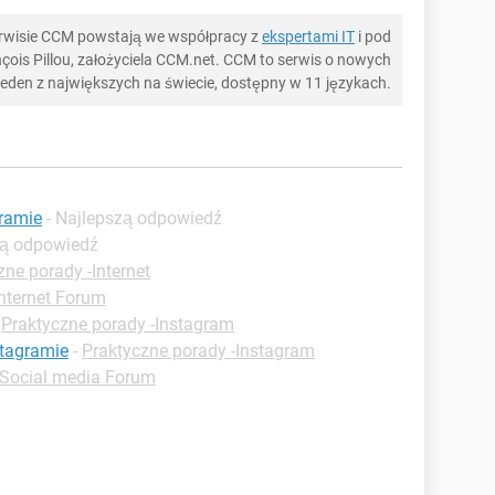
serwisie CCM powstają we współpracy z
ekspertami IT
i pod
ois Pillou, założyciela CCM.net. CCM to serwis o nowych
 jeden z największych na świecie, dostępny w 11 językach.
gramie
- Najlepszą odpowiedź
zą odpowiedź
zne porady -Internet
Internet Forum
-
Praktyczne porady -Instagram
stagramie
-
Praktyczne porady -Instagram
Social media Forum