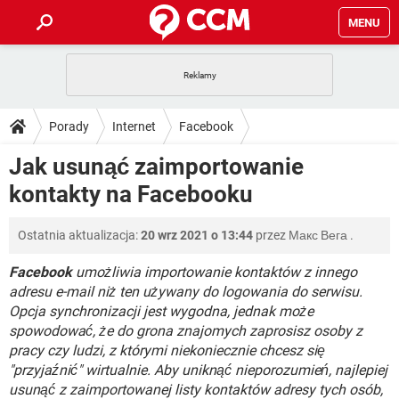
MENU
STRONA GŁÓWNA
YOUTUBE
TIKTOK
PORADY
Porady
Internet
Facebook
GRY
WHATSAPP
PlayStation
TIKTOK
DO POBRANIA
Jak usunąć zaimportowanie
SPOTIFY
NETFLIX
GRY
WHATSAPP
kontakty na Facebooku
INSTAGRAM
ANDROID
FACEBOOK
TIKTOK
FORUM
SPOTIFY
NETFLIX
WINDOWS 10
GRY
WHATSAPP
Ostatnia aktualizacja:
20 wrz 2021 o 13:44
przez
Макс Вега
.
INSTAGRAM
COVID-19
FACEBOOK
TIKTOK
ARTYKUŁY
IOS
NETFLIX
WINDOWS 10
GRY
WHATSAPP
Facebook
umożliwia importowanie kontaktów z innego
INSTAGRAM
COVID-19
FACEBOOK
TIKTOK
adresu e-mail niż ten używany do logowania do serwisu.
SPOTIFY
NETFLIX
Opcja synchronizacji jest wygodna, jednak może
WINDOWS 10
GRY
WHATSAPP
spowodować, że do grona znajomych zaprosisz osoby z
INSTAGRAM
FACEBOOK
SPOTIFY
NETFLIX
pracy czy ludzi, z którymi niekoniecznie chcesz się
WINDOWS 10
"przyjaźnić" wirtualnie. Aby uniknąć nieporozumień, najlepiej
INSTAGRAM
FACEBOOK
usunąć z zaimportowanej listy kontaktów adresy tych osób,