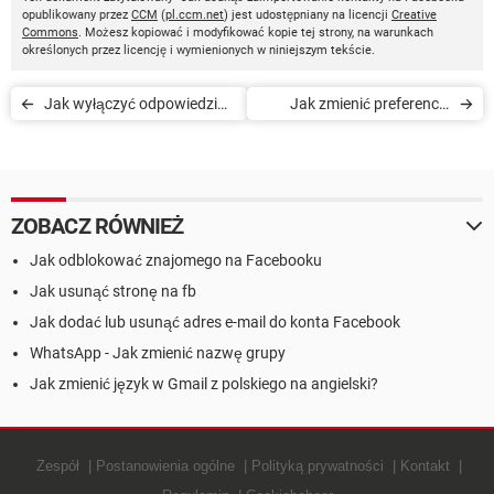
opublikowany przez
CCM
(
pl.ccm.net
) jest udostępniany na licencji
Creative
Commons
. Możesz kopiować i modyfikować kopie tej strony, na warunkach
określonych przez licencję i wymienionych w niniejszym tekście.
Jak wyłączyć odpowiedzi
Jak zmienić preferencje
na komentarze na stronie
reklamowe na Facebooku
Facebooka
ZOBACZ RÓWNIEŻ
Jak odblokować znajomego na Facebooku
Jak usunąć stronę na fb
Jak dodać lub usunąć adres e-mail do konta Facebook
WhatsApp - Jak zmienić nazwę grupy
Jak zmienić język w Gmail z polskiego na angielski?
Zespół
Postanowienia ogólne
Polityką prywatności
Kontakt