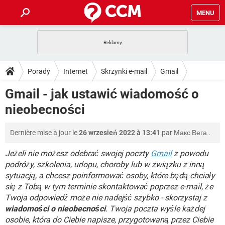
MENU
STRONA GŁÓWNA
YOUTUBE
TIKTOK
PORADY
Porady
Internet
Skrzynki e-mail
Gmail
GRY
WHATSAPP
PlayStation
TIKTOK
DO POBRANIA
Gmail - jak ustawić wiadomość o
SPOTIFY
NETFLIX
GRY
WHATSAPP
nieobecności
INSTAGRAM
ANDROID
FACEBOOK
TIKTOK
FORUM
SPOTIFY
NETFLIX
WINDOWS 10
GRY
WHATSAPP
Dernière mise à jour le
26 wrzesień 2022 à 13:41
par
Макс Вега
.
INSTAGRAM
COVID-19
FACEBOOK
TIKTOK
ARTYKUŁY
IOS
NETFLIX
WINDOWS 10
GRY
WHATSAPP
Jeżeli nie możesz odebrać swojej poczty
Gmail
z powodu
INSTAGRAM
COVID-19
FACEBOOK
TIKTOK
podróży, szkolenia, urlopu, choroby lub w związku z inną
SPOTIFY
NETFLIX
sytuacją, a chcesz poinformować osoby, które będą chciały
WINDOWS 10
GRY
WHATSAPP
się z Tobą w tym terminie skontaktować poprzez e-mail, że
INSTAGRAM
FACEBOOK
SPOTIFY
NETFLIX
Twoja odpowiedź może nie nadejść szybko - skorzystaj z
WINDOWS 10
wiadomości o nieobecności
. Twoja poczta wyśle każdej
INSTAGRAM
FACEBOOK
osobie, która do Ciebie napisze, przygotowaną przez Ciebie