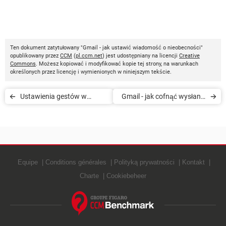
Ten dokument zatytułowany "Gmail - jak ustawić wiadomość o nieobecności"
opublikowany przez
CCM
(
pl.ccm.net
) jest udostępniany na licencji
Creative
Commons
. Możesz kopiować i modyfikować kopie tej strony, na warunkach
określonych przez licencję i wymienionych w niniejszym tekście.
Ustawienia gestów w
Gmail - jak cofnąć wysłanie
aplikacji Gmail
maila
Equipe
Conditions générales
Polityką prywatności
Kontakt
Charte
Cookiebeheer