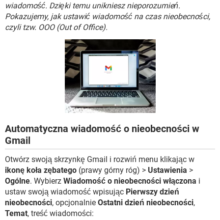
WINDOWS 10
wiadomość. Dzięki temu unikniesz nieporozumień.
Pokazujemy, jak ustawić wiadomość na czas nieobecności,
czyli tzw. OOO (Out of Office).
Automatyczna wiadomość o nieobecności w
Gmail
Otwórz swoją skrzynkę Gmail i rozwiń menu klikając w
ikonę koła zębatego
(prawy górny róg) >
Ustawienia
>
Ogólne
. Wybierz
Wiadomość o nieobecności włączona
i
ustaw swoją wiadomość wpisując
Pierwszy dzień
nieobecności
, opcjonalnie
Ostatni dzień nieobecności
,
Temat
, treść wiadomości: