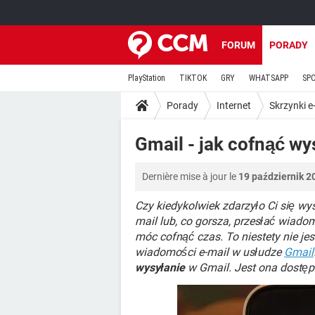
FORUM
PORADY
PlayStation
TIKTOK
GRY
WHATSAPP
SP
Porady
Internet
Skrzynki e
Gmail - jak cofnąć wy
Dernière mise à jour le
19 październik 2
Czy kiedykolwiek zdarzyło Ci się w
mail lub, co gorsza, przesłać wiad
móc cofnąć czas. To niestety nie jes
wiadomości e-mail w usłudze
Gmail
wysyłanie
w Gmail. Jest ona dostęp