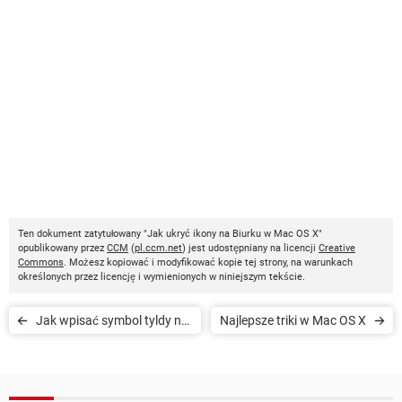
Ten dokument zatytułowany "Jak ukryć ikony na Biurku w Mac OS X"
opublikowany przez
CCM
(
pl.ccm.net
) jest udostępniany na licencji
Creative
Commons
. Możesz kopiować i modyfikować kopie tej strony, na warunkach
określonych przez licencję i wymienionych w niniejszym tekście.
Jak wpisać symbol tyldy na
Najlepsze triki w Mac OS X
komputerze z MAC OS