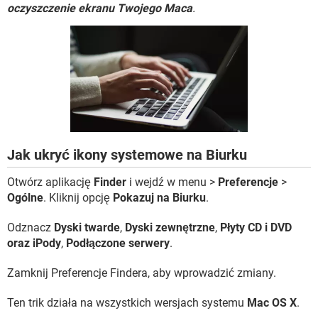
WINDOWS 10
oczyszczenie ekranu Twojego Maca
.
Jak ukryć ikony systemowe na Biurku
Otwórz aplikację
Finder
i wejdź w menu >
Preferencje
>
Ogólne
. Kliknij opcję
Pokazuj na Biurku
.
Odznacz
Dyski twarde
,
Dyski zewnętrzne
,
Płyty CD i DVD
oraz iPody
,
Podłączone serwery
.
Zamknij Preferencje Findera, aby wprowadzić zmiany.
Ten trik działa na wszystkich wersjach systemu
Mac OS X
.