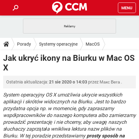
MENU
STRONA GŁÓWNA
YOUTUBE
TIKTOK
PORADY
Porady
Systemy operacyjne
MacOS
GRY
WHATSAPP
PlayStation
TIKTOK
DO POBRANIA
Jak ukryć ikony na Biurku w Mac OS
SPOTIFY
NETFLIX
GRY
WHATSAPP
X
INSTAGRAM
ANDROID
FACEBOOK
TIKTOK
FORUM
SPOTIFY
NETFLIX
WINDOWS 10
GRY
WHATSAPP
Ostatnia aktualizacja:
21 sie 2020 o 14:03
przez
Макс Вега
.
INSTAGRAM
COVID-19
FACEBOOK
TIKTOK
ARTYKUŁY
IOS
NETFLIX
WINDOWS 10
GRY
WHATSAPP
System operacyjny OS X umożliwia ukrycie wszystkich
INSTAGRAM
COVID-19
FACEBOOK
TIKTOK
aplikacji i skrótów widocznych na Biurku. Jest to bardzo
SPOTIFY
NETFLIX
przydatna opcja np. w momencie, gdy zapraszamy
WINDOWS 10
GRY
WHATSAPP
współpracowników do naszego komputera albo zamierzamy
INSTAGRAM
FACEBOOK
SPOTIFY
NETFLIX
prowadzić prezentację i nie chcemy, aby uwagę naszych
WINDOWS 10
słuchaczy zaprzątała wnikliwa lektura nazw plików na
INSTAGRAM
FACEBOOK
Biurku. W tej poradzie przedstawiamy
prosty sposób na