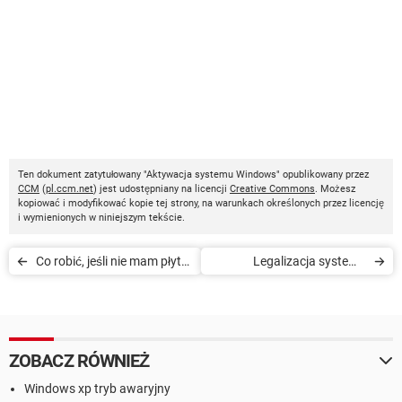
Ten dokument zatytułowany "Aktywacja systemu Windows" opublikowany przez
CCM
(
pl.ccm.net
) jest udostępniany na licencji
Creative Commons
. Możesz
kopiować i modyfikować kopie tej strony, na warunkach określonych przez licencję
i wymienionych w niniejszym tekście.
Co robić, jeśli nie mam płytki
Legalizacja systemu
instalacyjnej Windows
Windows
ZOBACZ RÓWNIEŻ
Windows xp tryb awaryjny