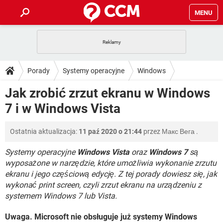
MENU
STRONA GŁÓWNA
YOUTUBE
TIKTOK
PORADY
Porady
Systemy operacyjne
Windows
GRY
WHATSAPP
PlayStation
TIKTOK
DO POBRANIA
Jak zrobić zrzut ekranu w Windows
SPOTIFY
NETFLIX
GRY
WHATSAPP
7 i w Windows Vista
INSTAGRAM
ANDROID
FACEBOOK
TIKTOK
FORUM
SPOTIFY
NETFLIX
WINDOWS 10
GRY
WHATSAPP
Ostatnia aktualizacja:
11 paź 2020 o 21:44
przez
Макс Вега
.
INSTAGRAM
COVID-19
FACEBOOK
TIKTOK
ARTYKUŁY
IOS
NETFLIX
WINDOWS 10
GRY
WHATSAPP
Systemy operacyjne
Windows Vista
oraz
Windows 7
są
INSTAGRAM
COVID-19
FACEBOOK
TIKTOK
wyposażone w narzędzie, które umożliwia wykonanie zrzutu
SPOTIFY
NETFLIX
ekranu i jego częściową edycję. Z tej porady dowiesz się, jak
WINDOWS 10
GRY
WHATSAPP
wykonać print screen, czyli zrzut ekranu na urządzeniu z
INSTAGRAM
FACEBOOK
SPOTIFY
NETFLIX
systemem Windows 7 lub Vista.
WINDOWS 10
INSTAGRAM
FACEBOOK
Uwaga. Microsoft nie obsługuje już systemy Windows