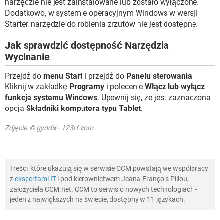
narzędzie nie jest zainstalowane lub zostało wyłączone.
Dodatkowo, w systemie operacyjnym Windows w wersji
Starter, narzędzie do robienia zrzutów nie jest dostępne.
Jak sprawdzić dostępność Narzędzia
Wycinanie
Przejdź do
menu Start
i przejdź do
Panelu sterowania
.
Kliknij w zakładkę
Programy
i polecenie
Włącz lub wyłącz
funkcje systemu Windows
. Upewnij się, że jest zaznaczona
opcja
Składniki komputera typu Tablet
.
Zdjęcie: © gyddik - 123rf.com
Treści, które ukazują się w serwisie CCM powstają we współpracy
z
ekspertami IT
i pod kierownictwem Jeana-François Pillou,
założyciela CCM.net. CCM to serwis o nowych technologiach -
jeden z największych na świecie, dostępny w 11 językach.