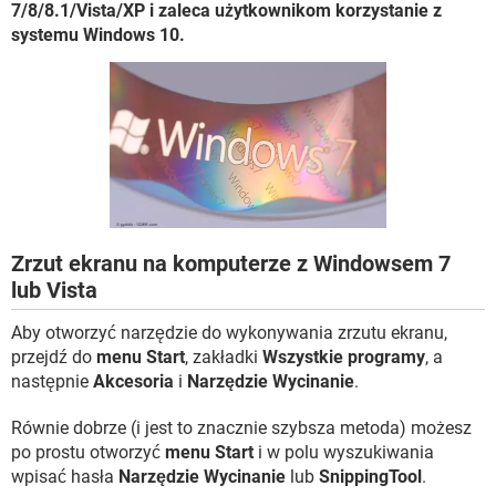
WINDOWS 10
7/8/8.1/Vista/XP i zaleca użytkownikom korzystanie z
systemu Windows 10.
Zrzut ekranu na komputerze z Windowsem 7
lub Vista
Aby otworzyć narzędzie do wykonywania zrzutu ekranu,
przejdź do
menu Start
, zakładki
Wszystkie programy
, a
następnie
Akcesoria
i
Narzędzie Wycinanie
.
Równie dobrze (i jest to znacznie szybsza metoda) możesz
po prostu otworzyć
menu Start
i w polu wyszukiwania
wpisać hasła
Narzędzie Wycinanie
lub
SnippingTool
.