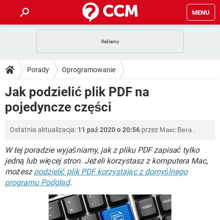
MENU
STRONA GŁÓWNA
YOUTUBE
TIKTOK
PORADY
Porady
Oprogramowanie
GRY
WHATSAPP
PlayStation
TIKTOK
DO POBRANIA
Jak podzielić plik PDF na
Oprogramowanie biurowe
PDF
SPOTIFY
NETFLIX
GRY
WHATSAPP
pojedyncze części
INSTAGRAM
ANDROID
FACEBOOK
TIKTOK
FORUM
SPOTIFY
NETFLIX
WINDOWS 10
GRY
WHATSAPP
Ostatnia aktualizacja:
11 paź 2020 o 20:56
przez
Макс Вега
.
INSTAGRAM
COVID-19
FACEBOOK
TIKTOK
ARTYKUŁY
IOS
NETFLIX
WINDOWS 10
GRY
WHATSAPP
W tej poradzie wyjaśniamy, jak z pliku PDF zapisać tylko
INSTAGRAM
COVID-19
FACEBOOK
TIKTOK
jedną lub więcej stron. Jeżeli korzystasz z komputera Mac,
SPOTIFY
NETFLIX
możesz
podzielić plik PDF korzystając z domyślnego
WINDOWS 10
GRY
WHATSAPP
programu Podgląd
INSTAGRAM
.
FACEBOOK
SPOTIFY
NETFLIX
WINDOWS 10
INSTAGRAM
FACEBOOK