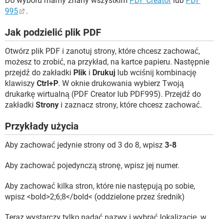
Do wyboru mamy znany wszystkim
PDF Creator
lub
PDF
995
.
Jak podzielić plik PDF
Otwórz plik PDF i zanotuj strony, które chcesz zachować,
możesz to zrobić, na przykład, na kartce papieru. Następnie
przejdź do zakładki
Plik
i
Drukuj
lub wciśnij kombinację
klawiszy
Ctrl+P
. W oknie drukowania wybierz Twoją
drukarkę wirtualną (PDF Creator lub PDF995). Przejdź do
zakładki
Strony
i zaznacz strony, które chcesz zachować.
Przykłady użycia
Aby zachować jedynie strony od 3 do 8, wpisz
3-8
Aby zachować pojedynczą stronę, wpisz jej numer.
Aby zachować kilka stron, które nie następują po sobie,
wpisz <bold>2;6;8</bold< (oddzielone przez średnik)
Teraz wystarczy tylko nadać nazwy i wybrać lokalizację, w