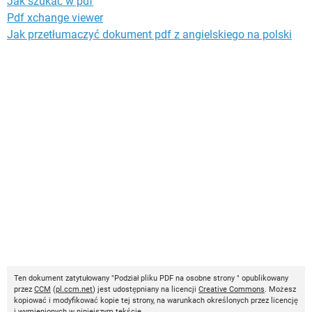
Jak szukać w pdf
Pdf xchange viewer
Jak przetłumaczyć dokument pdf z angielskiego na polski
Ten dokument zatytułowany "Podział pliku PDF na osobne strony " opublikowany
przez
CCM
(
pl.ccm.net
) jest udostępniany na licencji
Creative Commons
. Możesz
kopiować i modyfikować kopie tej strony, na warunkach określonych przez licencję
i wymienionych w niniejszym tekście.