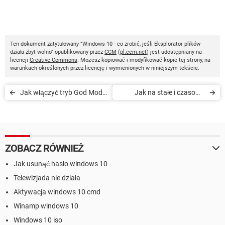
Ten dokument zatytułowany "Windows 10 - co zrobić, jeśli Eksplorator plików
działa zbyt wolno" opublikowany przez
CCM
(
pl.ccm.net
) jest udostępniany na
licencji
Creative Commons
. Możesz kopiować i modyfikować kopie tej strony, na
warunkach określonych przez licencję i wymienionych w niniejszym tekście.
Jak włączyć tryb God Mode
Jak na stałe i czasowo
w Windows 10
wyłączyć Windows
Defender w systemie
Windows 10
ZOBACZ RÓWNIEŻ
Jak usunąć hasło windows 10
Telewizjada nie działa
Aktywacja windows 10 cmd
Winamp windows 10
Windows 10 iso