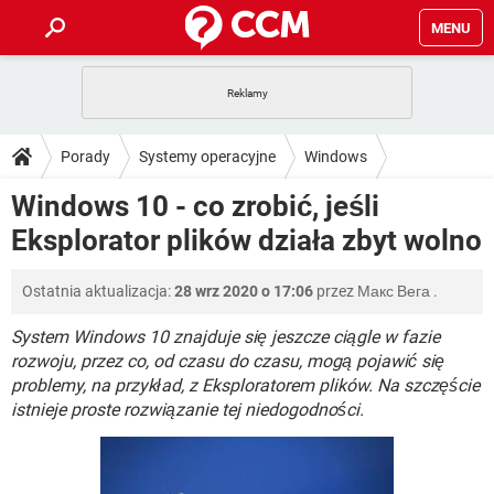
MENU
STRONA GŁÓWNA
YOUTUBE
TIKTOK
PORADY
Porady
Systemy operacyjne
Windows
GRY
WHATSAPP
PlayStation
TIKTOK
DO POBRANIA
Windows 10 - co zrobić, jeśli
Windows 10
SPOTIFY
NETFLIX
GRY
WHATSAPP
Eksplorator plików działa zbyt wolno
INSTAGRAM
ANDROID
FACEBOOK
TIKTOK
FORUM
SPOTIFY
NETFLIX
WINDOWS 10
GRY
WHATSAPP
Ostatnia aktualizacja:
28 wrz 2020 o 17:06
przez
Макс Вега
.
INSTAGRAM
COVID-19
FACEBOOK
TIKTOK
ARTYKUŁY
IOS
NETFLIX
WINDOWS 10
GRY
WHATSAPP
System Windows 10 znajduje się jeszcze ciągle w fazie
INSTAGRAM
COVID-19
FACEBOOK
TIKTOK
rozwoju, przez co, od czasu do czasu, mogą pojawić się
SPOTIFY
NETFLIX
problemy, na przykład, z Eksploratorem plików. Na szczęście
WINDOWS 10
GRY
WHATSAPP
istnieje proste rozwiązanie tej niedogodności.
INSTAGRAM
FACEBOOK
SPOTIFY
NETFLIX
WINDOWS 10
INSTAGRAM
FACEBOOK