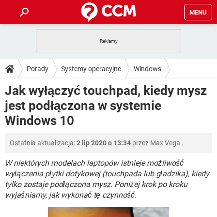
MENU
STRONA GŁÓWNA
YOUTUBE
TIKTOK
PORADY
Porady
Systemy operacyjne
Windows
GRY
WHATSAPP
PlayStation
TIKTOK
DO POBRANIA
Jak wyłączyć touchpad, kiedy mysz
Windows 10
SPOTIFY
NETFLIX
GRY
WHATSAPP
jest podłączona w systemie
INSTAGRAM
ANDROID
FACEBOOK
TIKTOK
FORUM
SPOTIFY
NETFLIX
Windows 10
WINDOWS 10
GRY
WHATSAPP
INSTAGRAM
COVID-19
FACEBOOK
TIKTOK
ARTYKUŁY
IOS
NETFLIX
Ostatnia aktualizacja:
2 lip 2020 o 13:34
przez
Max Vega
.
WINDOWS 10
GRY
WHATSAPP
INSTAGRAM
COVID-19
FACEBOOK
TIKTOK
W niektórych modelach laptopów istnieje możliwość
SPOTIFY
NETFLIX
WINDOWS 10
GRY
WHATSAPP
wyłączenia płytki dotykowej (touchpada lub gładzika), kiedy
INSTAGRAM
FACEBOOK
tylko zostaje podłączona mysz. Poniżej krok po kroku
SPOTIFY
NETFLIX
wyjaśniamy, jak wykonać tę czynność.
WINDOWS 10
INSTAGRAM
FACEBOOK