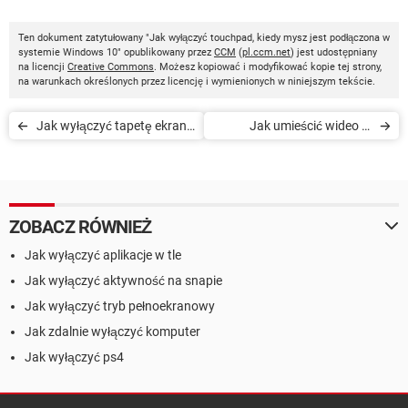
Ten dokument zatytułowany "Jak wyłączyć touchpad, kiedy mysz jest podłączona w
systemie Windows 10" opublikowany przez
CCM
(
pl.ccm.net
) jest udostępniany
na licencji
Creative Commons
. Możesz kopiować i modyfikować kopie tej strony,
na warunkach określonych przez licencję i wymienionych w niniejszym tekście.
Jak wyłączyć tapetę ekranu
Jak umieścić wideo w
logowania w Windows 10
miejsce zdjęcia profilowego
w Windows 10
ZOBACZ RÓWNIEŻ
Jak wyłączyć aplikacje w tle
Jak wyłączyć aktywność na snapie
Jak wyłączyć tryb pełnoekranowy
Jak zdalnie wyłączyć komputer
Jak wyłączyć ps4