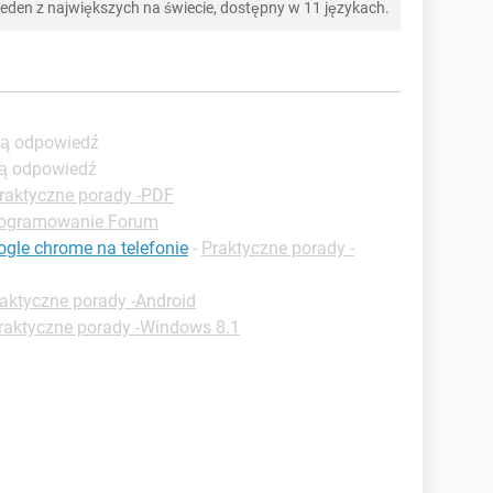
 jeden z największych na świecie, dostępny w 11 językach.
zą odpowiedź
zą odpowiedź
raktyczne porady -PDF
ogramowanie Forum
ogle chrome na telefonie
-
Praktyczne porady -
aktyczne porady -Android
raktyczne porady -Windows 8.1