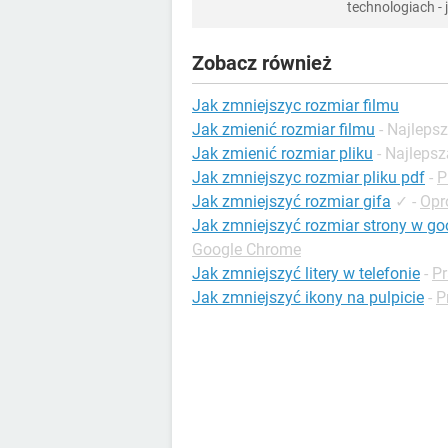
technologiach -
Zobacz również
Jak zmniejszyc rozmiar filmu
Jak zmienić rozmiar filmu
- Najleps
Jak zmienić rozmiar pliku
- Najleps
Jak zmniejszyc rozmiar pliku pdf
-
P
Jak zmniejszyć rozmiar gifa
✓
-
Opr
Jak zmniejszyć rozmiar strony w go
Google Chrome
Jak zmniejszyć litery w telefonie
-
Pr
Jak zmniejszyć ikony na pulpicie
-
P