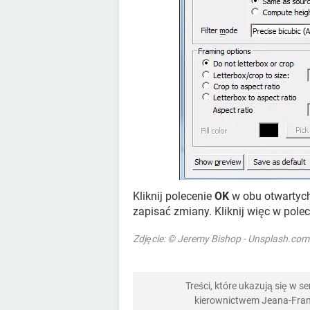
Kliknij polecenie
OK
w obu otwartych
zapisać zmiany. Kliknij więc w pole
Zdjęcie: © Jeremy Bishop - Unsplash.com
Treści, które ukazują się w 
kierownictwem Jeana-Franç