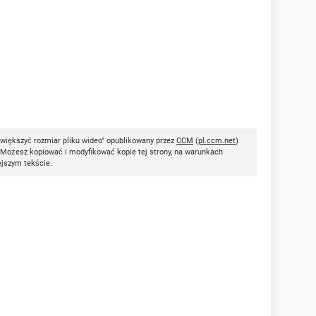
większyć rozmiar pliku wideo" opublikowany przez
CCM
(
pl.ccm.net
)
 Możesz kopiować i modyfikować kopie tej strony, na warunkach
ejszym tekście.