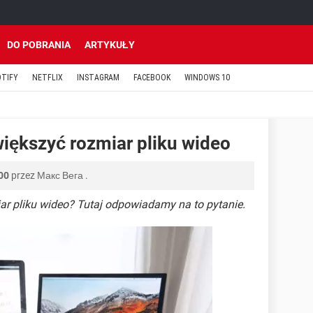
DO POBRANIA
ARTYKUŁY
OTIFY
NETFLIX
INSTAGRAM
FACEBOOK
WINDOWS 10
większyć rozmiar pliku wideo
00
przez
Макс Вега
.
ar pliku wideo? Tutaj odpowiadamy na to pytanie.