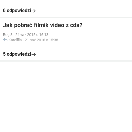
8 odpowiedzi
Jak pobrać filmik video z cda?
Regi8
-
24 wrz 2015 o 16:13
Karolllla
-
21 paź 2016 o 15:38
5 odpowiedzi