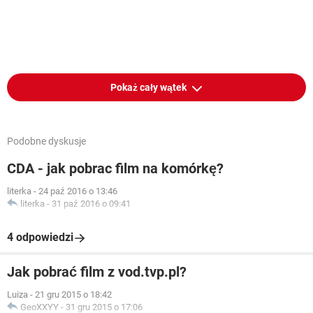
Pokaż cały wątek
Podobne dyskusje
CDA - jak pobrac film na komórkę?
literka
-
24 paź 2016 o 13:46
literka
-
31 paź 2016 o 09:41
4 odpowiedzi
Jak pobrać film z vod.tvp.pl?
Luiza
-
21 gru 2015 o 18:42
GeoXXYY
-
31 gru 2015 o 17:06