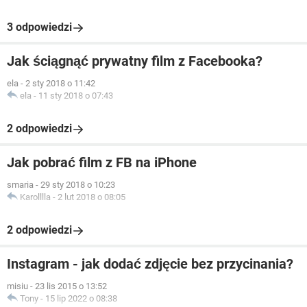
3 odpowiedzi
Jak ściągnąć prywatny film z Facebooka?
ela
-
2 sty 2018 o 11:42
ela
-
11 sty 2018 o 07:43
2 odpowiedzi
Jak pobrać film z FB na iPhone
smaria
-
29 sty 2018 o 10:23
Karolllla
-
2 lut 2018 o 08:05
2 odpowiedzi
Instagram - jak dodać zdjęcie bez przycinania?
misiu
-
23 lis 2015 o 13:52
Tony
-
15 lip 2022 o 08:38