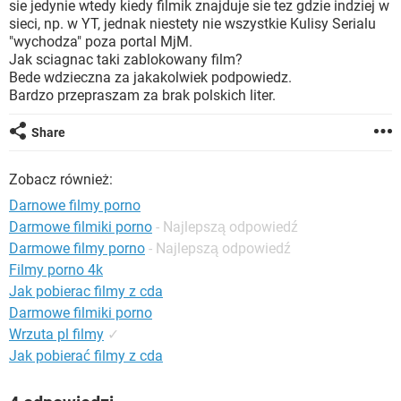
sie jedynie wtedy kiedy filmik znajduje sie tez gdzie indziej w
WINDOWS 10
sieci, np. w YT, jednak niestety nie wszystkie Kulisy Serialu
"wychodza" poza portal MjM.
Jak sciagnac taki zablokowany film?
Bede wdzieczna za jakakolwiek podpowiedz.
Bardzo przepraszam za brak polskich liter.
Share
Zobacz również:
Darnowe filmy porno
Darmowe filmiki porno
- Najlepszą odpowiedź
Darmowe filmy porno
- Najlepszą odpowiedź
Filmy porno 4k
Jak pobierac filmy z cda
Darmowe filmiki porno
Wrzuta pl filmy
✓
Jak pobierać filmy z cda