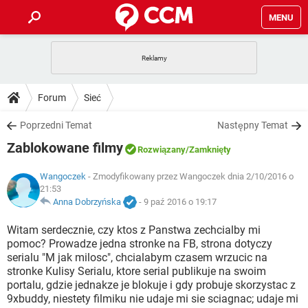
MENU
STRONA GŁÓWNA
YOUTUBE
TIKTOK
PORADY
Forum
Sieć
GRY
WHATSAPP
PlayStation
TIKTOK
DO POBRANIA
Poprzedni Temat
Następny Temat
SPOTIFY
NETFLIX
GRY
WHATSAPP
Zablokowane filmy
INSTAGRAM
ANDROID
FACEBOOK
TIKTOK
Rozwiązany
/Zamknięty
FORUM
SPOTIFY
NETFLIX
WINDOWS 10
GRY
WHATSAPP
Wangoczek
- Zmodyfikowany przez Wangoczek dnia 2/10/2016 o
INSTAGRAM
COVID-19
FACEBOOK
TIKTOK
21:53
ARTYKUŁY
IOS
NETFLIX
Anna Dobrzyńska
-
9 paź 2016 o 19:17
WINDOWS 10
GRY
WHATSAPP
INSTAGRAM
COVID-19
FACEBOOK
TIKTOK
Witam serdecznie, czy ktos z Panstwa zechcialby mi
SPOTIFY
NETFLIX
WINDOWS 10
GRY
WHATSAPP
pomoc? Prowadze jedna stronke na FB, strona dotyczy
INSTAGRAM
FACEBOOK
serialu "M jak milosc", chcialabym czasem wrzucic na
SPOTIFY
NETFLIX
stronke Kulisy Serialu, ktore serial publikuje na swoim
WINDOWS 10
portalu, gdzie jednakze je blokuje i gdy probuje skorzystac z
INSTAGRAM
FACEBOOK
9xbuddy, niestety filmiku nie udaje mi sie sciagnac; udaje mi