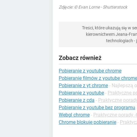
Zdjęcie: © Evan Lorne - Shutterstock
Treści, które ukazują się w 
kierownictwem Jeana-Franç
technologiach -
Zobacz również
Pobieranie z youtube chrome
Pobieranie filmów z youtube chrom
Pobieranie z yt chrome
- Najlepszą 
Pobieranie z youtube
-
Praktyczne p
Pobieranie z cda
-
Praktyczne porady
Pobieranie z youtube bez programu
Webgl chrome
-
Praktyczne porady 
Chrome blokuje pobieranie
-
Praktyc