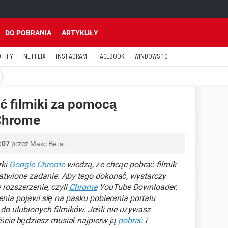
DO POBRANIA
ARTYKUŁY
OTIFY
NETFLIX
INSTAGRAM
FACEBOOK
WINDOWS 10
ć filmiki za pomocą
 Chrome
:07
przez
Макс Вега
.
rki
Google Chrome
wiedzą, że chcąc pobrać filmik
atwione zadanie. Aby tego dokonać, wystarczy
rozszerzenie, czyli
Chrome
YouTube Downloader.
nia pojawi się na pasku pobierania portalu
do ulubionych filmików. Jeśli nie używasz
ście będziesz musiał najpierw ją
pobrać
i