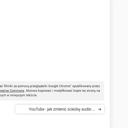
ać filmiki za pomocą przeglądarki Google Chrome" opublikowany przez
reative Commons
. Możesz kopiować i modyfikować kopie tej strony, na
nych w niniejszym tekście.
YouTube - jak zmienić ścieżkę audio w
filmiku wideo