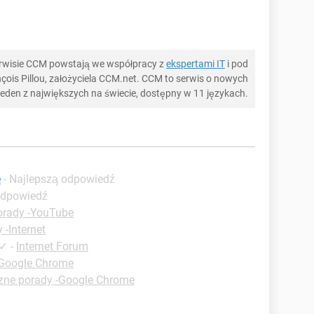
serwisie CCM powstają we współpracy z
ekspertami IT
i pod
ois Pillou, założyciela CCM.net. CCM to serwis o nowych
 jeden z największych na świecie, dostępny w 11 językach.
e
- Najlepszą odpowiedź
odpowiedź
orady -YouTube
 -Internet
✓
-
Internet Forum
-Google Chrome
zne porady -Google Chrome