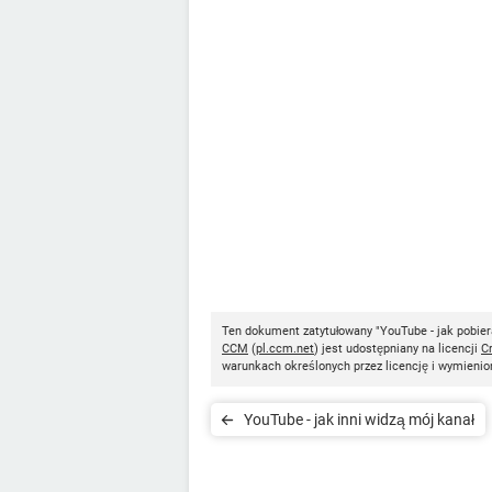
Ten dokument zatytułowany "YouTube - jak pobier
CCM
(
pl.ccm.net
) jest udostępniany na licencji
C
warunkach określonych przez licencję i wymienio
YouTube - jak inni widzą mój kanał