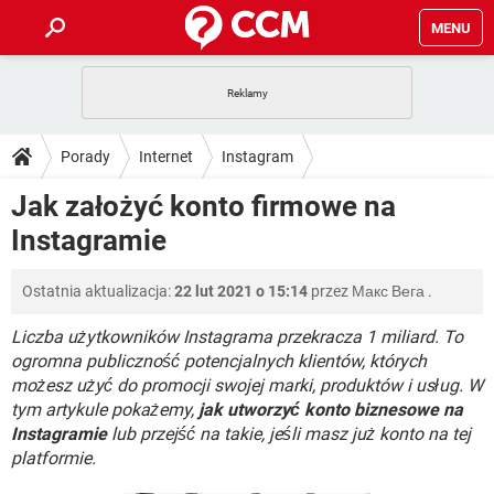
MENU
STRONA GŁÓWNA
YOUTUBE
TIKTOK
PORADY
Porady
Internet
Instagram
GRY
WHATSAPP
PlayStation
TIKTOK
DO POBRANIA
Jak założyć konto firmowe na
SPOTIFY
NETFLIX
GRY
WHATSAPP
Instagramie
INSTAGRAM
ANDROID
FACEBOOK
TIKTOK
FORUM
SPOTIFY
NETFLIX
WINDOWS 10
GRY
WHATSAPP
Ostatnia aktualizacja:
22 lut 2021 o 15:14
przez
Макс Вега
.
INSTAGRAM
COVID-19
FACEBOOK
TIKTOK
ARTYKUŁY
IOS
NETFLIX
WINDOWS 10
GRY
WHATSAPP
Liczba użytkowników Instagrama przekracza 1 miliard. To
INSTAGRAM
COVID-19
FACEBOOK
TIKTOK
ogromna publiczność potencjalnych klientów, których
SPOTIFY
NETFLIX
możesz użyć do promocji swojej marki, produktów i usług. W
WINDOWS 10
GRY
WHATSAPP
tym artykule pokażemy,
INSTAGRAM
jak utworzyć konto biznesowe na
FACEBOOK
SPOTIFY
NETFLIX
Instagramie
lub przejść na takie, jeśli masz już konto na tej
WINDOWS 10
platformie.
INSTAGRAM
FACEBOOK