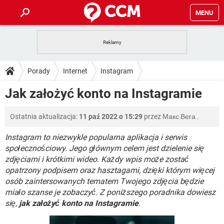
MENU
STRONA GŁÓWNA
YOUTUBE
TIKTOK
PORADY
Porady
Internet
Instagram
GRY
WHATSAPP
PlayStation
TIKTOK
DO POBRANIA
Jak założyć konto na Instagramie
SPOTIFY
NETFLIX
GRY
WHATSAPP
INSTAGRAM
ANDROID
FACEBOOK
TIKTOK
FORUM
Ostatnia aktualizacja:
11 paź 2022 o 15:29
przez
Макс Вега
.
SPOTIFY
NETFLIX
WINDOWS 10
GRY
WHATSAPP
INSTAGRAM
COVID-19
FACEBOOK
TIKTOK
Instagram to niezwykle popularna aplikacja i serwis
ARTYKUŁY
IOS
NETFLIX
społecznościowy. Jego głównym celem jest dzielenie się
WINDOWS 10
GRY
WHATSAPP
zdjęciami i krótkimi wideo. Każdy wpis może zostać
INSTAGRAM
COVID-19
FACEBOOK
TIKTOK
SPOTIFY
NETFLIX
opatrzony podpisem oraz hasztagami, dzięki którym więcej
WINDOWS 10
GRY
WHATSAPP
osób zaintersowanych tematem Twojego zdjęcia będzie
INSTAGRAM
FACEBOOK
miało szanse je zobaczyć. Z poniższego poradnika dowiesz
SPOTIFY
NETFLIX
WINDOWS 10
się,
jak założyć konto na Instagramie
.
INSTAGRAM
FACEBOOK