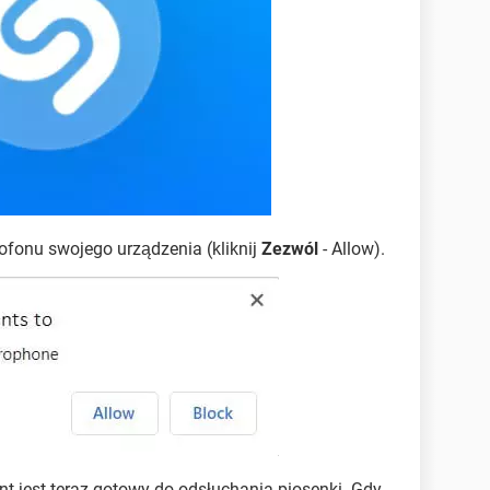
rofonu swojego urządzenia (kliknij
Zezwól
- Allow).
nt jest teraz gotowy do odsłuchania piosenki. Gdy