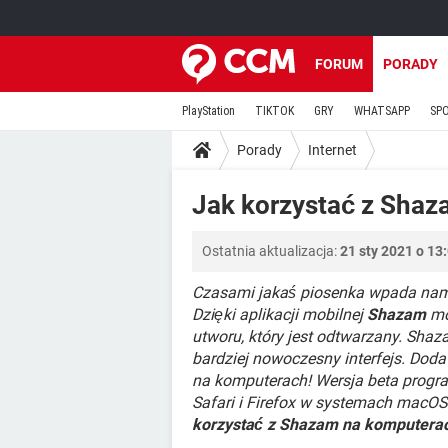
FORUM
PORADY
PlayStation
TIKTOK
GRY
WHATSAPP
SP
Porady
Internet
Jak korzystać z Shaz
Ostatnia aktualizacja:
21 sty 2021 o 13
Czasami jakaś piosenka wpada nam w
Dzięki aplikacji mobilnej
Shazam
mo
utworu, który jest odtwarzany. Shaz
bardziej nowoczesny interfejs. Doda
na komputerach! Wersja beta progr
Safari i Firefox w systemach macOS
korzystać z Shazam na komputerac