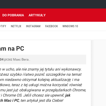
DO POBRANIA
ARTYKUŁY
OTIFY
NETFLIX
INSTAGRAM
FACEBOOK
WINDOWS 10
am na PC
:04
przez
Макс Вега
.
 ucho, ale nie znamy jej tytułu ani wykonawcy.
żesz szybko i łatwo poznć szczegółów na temat
am niedawno otrzymał kolejną aktualizację i ma
tkowo, teraz z tej usługi można korzystać również
amu jest już obsługiwana w przeglądarkach Chrome,
 i Chrome OS. Jeśli chcesz sie upewnić
jak
h Mac i PC
, ten artykuł jest dla Ciebie!