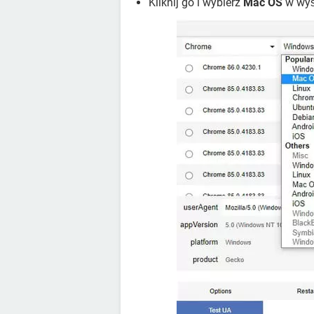
Kliknij go i wybierz
Mac OS
w wyś