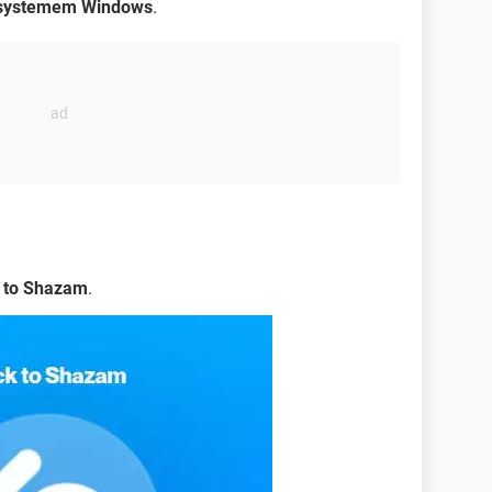
 systemem Windows
.
k to Shazam
.