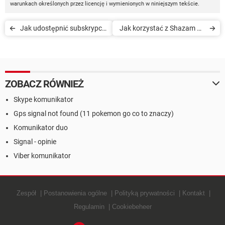
warunkach określonych przez licencję i wymienionych w niniejszym tekście.
Jak udostępnić subskrypcję
Jak korzystać z Shazam na
do Netflix, Amazon Prime i
PC
innych usług
ZOBACZ RÓWNIEŻ
Skype komunikator
Gps signal not found (11 pokemon go co to znaczy)
Komunikator duo
Signal - opinie
Viber komunikator
Zespół
Postanowienia ogólne
Polityką prywatności
Kontakt
Regulamin
Cookiebeheer