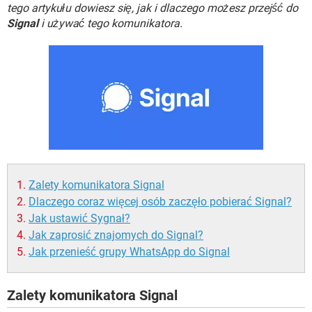
WINDOWS 10
tego artykułu dowiesz się, jak i dlaczego możesz przejść do
Signal
i używać tego komunikatora.
Zalety komunikatora Signal
Dlaczego coraz więcej osób zaczęło pobierać Signal?
Jak ustawić Sygnał?
Jak zaprosić znajomych do Signal?
Jak przenieść grupy WhatsApp do Signal
Zalety komunikatora Signal