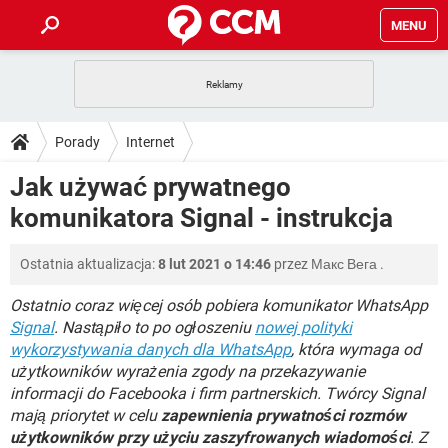
MENU
STRONA GŁÓWNA
YOUTUBE
TIKTOK
PORADY
Porady
Internet
GRY
WHATSAPP
PlayStation
TIKTOK
DO POBRANIA
Jak używać prywatnego
SPOTIFY
NETFLIX
GRY
WHATSAPP
komunikatora Signal - instrukcja
INSTAGRAM
ANDROID
FACEBOOK
TIKTOK
FORUM
SPOTIFY
NETFLIX
WINDOWS 10
GRY
WHATSAPP
Ostatnia aktualizacja:
8 lut 2021 o 14:46
przez
Макс Вега
.
INSTAGRAM
COVID-19
FACEBOOK
TIKTOK
ARTYKUŁY
IOS
NETFLIX
WINDOWS 10
GRY
WHATSAPP
Ostatnio coraz więcej osób pobiera komunikator WhatsApp
INSTAGRAM
COVID-19
FACEBOOK
TIKTOK
Signal
. Nastąpiło to po ogłoszeniu
nowej polityki
SPOTIFY
NETFLIX
wykorzystywania danych dla WhatsApp
, która wymaga od
WINDOWS 10
GRY
WHATSAPP
użytkowników wyrażenia zgody na przekazywanie
INSTAGRAM
FACEBOOK
SPOTIFY
NETFLIX
informacji do Facebooka i firm partnerskich. Twórcy Signal
WINDOWS 10
mają priorytet w celu
zapewnienia prywatności rozmów
INSTAGRAM
FACEBOOK
użytkowników przy użyciu zaszyfrowanych wiadomości
. Z