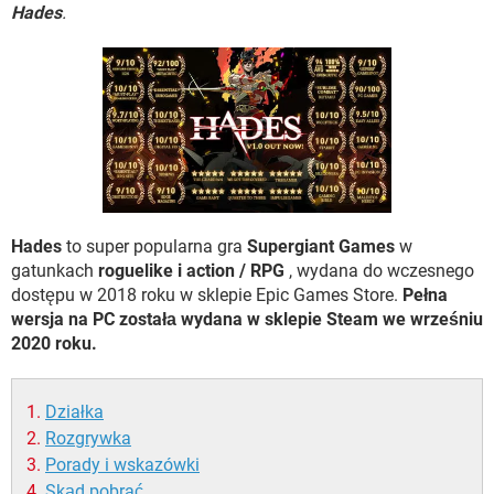
WINDOWS 10
Hades
.
Hades
to super popularna gra
Supergiant Games
w
gatunkach
roguelike i action / RPG
, wydana do wczesnego
dostępu w 2018 roku w sklepie Epic Games Store.
Pełna
wersja na PC zostałа wydana w sklepie Steam we wrześniu
2020 roku.
Działka
Rozgrywka
Porady i wskazówki
Skąd pobrać