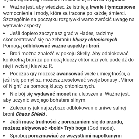
Ważne jest, aby wiedzieć, że istnieją
trwałe
i
tymczasowe
wzmocnienia i mody, które są tracone po każdej śmierci.
Szczególnie na początku rozgrywki warto zwrócić uwagę na
wytrwałe aspekty.
Jeśli dopiero zaczynasz grać w Hades, radzimy
skoncentrować się na zebraniu
kluczy chtonicznych
.
Pomogą
odblokować ważne aspekty i broń
.
Broń można znaleźć w pokoju Skelly. Aby odblokować
konkretną broń za pomocą kluczy chtonicznych, podejdź do
niej i wciśnij klawisz R.
Podczas gry możesz
awansować
wiele umiejętności, a
jeśli się pomylisz, możesz zresetować swoje bonusy „Mirror
of Night” za pomocą kluczy chtonicznych.
Nie bój się
wydawać monet
na ulepszenia. Ważne jest,
aby uczynić swojego bohatera silnym.
Zalecamy jak najszybsze odblokowanie uniwersalnej
broni
Chaos Shield
.
Jeśli masz trudności z poruszaniem się do przodu,
możesz aktywować <bold> Tryb boga
(God mode).
Spróbuj
porozmawiać ze wszystkimi napotkanymi