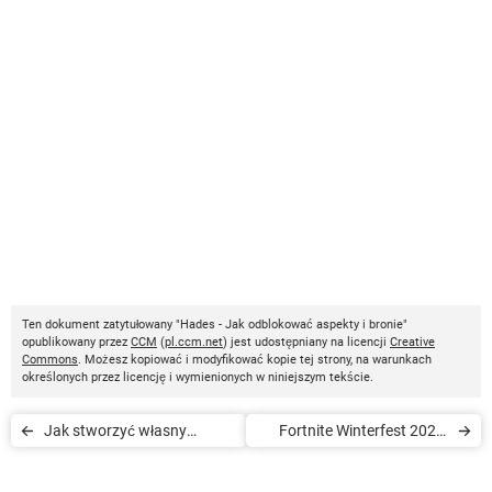
Ten dokument zatytułowany "Hades - Jak odblokować aspekty i bronie"
opublikowany przez
CCM
(
pl.ccm.net
) jest udostępniany na licencji
Creative
Commons
. Możesz kopiować i modyfikować kopie tej strony, na warunkach
określonych przez licencję i wymienionych w niniejszym tekście.
Jak stworzyć własny
Fortnite Winterfest 2022:
serwer dla Counter Strike,
data, skórki, mapa