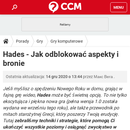
MENU
STRONA GŁÓWNA
YOUTUBE
TIKTOK
PORADY
Porady
Gry
Gry komputerowe
GRY
WHATSAPP
PlayStation
TIKTOK
DO POBRANIA
Hades - Jak odblokować aspekty i
SPOTIFY
NETFLIX
GRY
WHATSAPP
bronie
INSTAGRAM
ANDROID
FACEBOOK
TIKTOK
FORUM
SPOTIFY
NETFLIX
WINDOWS 10
GRY
WHATSAPP
Ostatnia aktualizacja:
14 gru 2020 o 13:44
przez
Макс Вега
.
INSTAGRAM
COVID-19
FACEBOOK
TIKTOK
ARTYKUŁY
IOS
NETFLIX
WINDOWS 10
GRY
WHATSAPP
Jeśli myślisz o spędzeniu Nowego Roku w domu, grając w
INSTAGRAM
COVID-19
FACEBOOK
TIKTOK
fajną grę wideo,
Hades
może być świetną opcją. To nie tylko
SPOTIFY
NETFLIX
ekscytująca i piękna nowa gra (pełna wersja 1.0 została
WINDOWS 10
GRY
WHATSAPP
wydana we wrześniu tego roku), ale także przewodnik po
INSTAGRAM
FACEBOOK
SPOTIFY
NETFLIX
mitach starożytnej Grecji, który poszerzy Twoją erudycję.
WINDOWS 10
Tutaj
zebraliśmy techniki i strategie, które pomogą Ci
INSTAGRAM
FACEBOOK
ukończyć wszystkie poziomy i osiągnąć zwycięstwo w