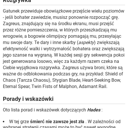
Rozgrywka
Gatunek przewiduje obowiązkowe przejście wielu poziomów
- jeśli bohater zawiedzie, musisz ponownie rozpocząć grę.
Zagreus, znajdujący się na środku ekranu, musi przejść
przez różne pomieszczenia, w których przeszkadzają mu
wrogowie, a bogowie olimpijscy pomagają mu, przesyłając
mu swoje dary. Te dary i inne skarby (
aspekty
) zwiększają
efektywność walki i wytrzymałość bohatera oraz zwiększają
jego szanse na wygraną. W każdej sesji gry sekwencja pokoi
jest generowana losowo, więc za każdym razem czeka na
Ciebie wyjątkowa rozgrywka. Zagreus używa broni, które są
ważne do odblokowania podczas gry, na przykład: Shield of
Chaos (Tarcza Chaosu), Stygian Blade, Heart-Seeking Bow,
Eternal Spear, Twin Fists of Malphon, Adamant Rail.
Porady i wskazówki
Oto lista porad i wskazówek dotyczących
Hades
:
W tej grze
śmierć nie zawsze jest zła
. W zależności od
wybranej strategii czasami może to być nawet wygodne.