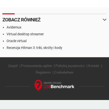
ZOBACZ RÓWNIEŻ
Avidemux
Virtual desktop streamer
Oracle virtual
Recenzja Hitman 3: triki, skróty i kody
Zespół
Postanowienia ogólne
Polityką prywatności
Kontakt
Regulamin
Cookiebeheer