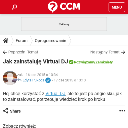
MENU
STRONA GŁÓWNA
YOUTUBE
TIKTOK
PORADY
Forum
Oprogramowanie
GRY
WHATSAPP
PlayStation
TIKTOK
DO POBRANIA
Poprzedni Temat
Następny Temat
SPOTIFY
NETFLIX
GRY
WHATSAPP
Jak zainstaluję Virtual DJ
INSTAGRAM
ANDROID
FACEBOOK
TIKTOK
Rozwiązany
/Zamknięty
FORUM
SPOTIFY
NETFLIX
WINDOWS 10
GRY
WHATSAPP
zak
- 16 cze 2015 o 10:34
INSTAGRAM
COVID-19
FACEBOOK
TIKTOK
ARTYKUŁY
Edyta Pukocz
-
17 cze 2015 o 13:10
IOS
NETFLIX
WINDOWS 10
GRY
WHATSAPP
INSTAGRAM
COVID-19
FACEBOOK
TIKTOK
Hej chcę korzystać z
Virtual DJ
, ale to jest po angielsku, jak
SPOTIFY
NETFLIX
to zainstalować, potrzebuję wiedzieć krok po kroku
WINDOWS 10
GRY
WHATSAPP
INSTAGRAM
FACEBOOK
SPOTIFY
NETFLIX
Share
WINDOWS 10
INSTAGRAM
FACEBOOK
Zobacz również: