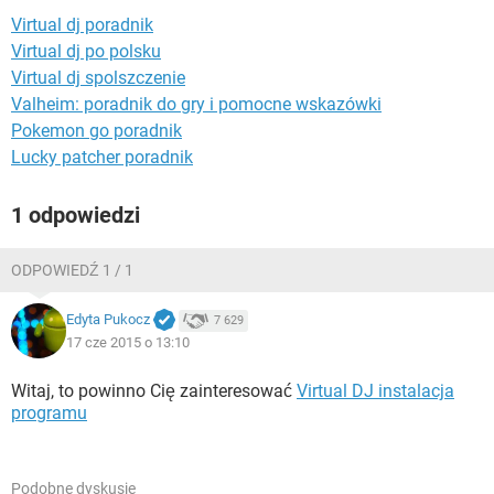
WINDOWS 10
Virtual dj poradnik
Virtual dj po polsku
Virtual dj spolszczenie
Valheim: poradnik do gry i pomocne wskazówki
Pokemon go poradnik
Lucky patcher poradnik
1 odpowiedzi
ODPOWIEDŹ 1 / 1
Edyta Pukocz
7 629
17 cze 2015 o 13:10
Witaj, to powinno Cię zainteresować
Virtual DJ instalacja
programu
Podobne dyskusje