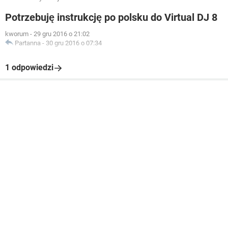
Potrzebuję instrukcję po polsku do Virtual DJ 8
kworum
-
29 gru 2016 o 21:02
Partanna
-
30 gru 2016 o 07:34
1 odpowiedzi