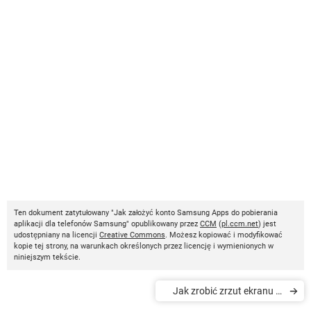
Ten dokument zatytułowany "Jak założyć konto Samsung Apps do pobierania
aplikacji dla telefonów Samsung" opublikowany przez
CCM
(
pl.ccm.net
) jest
udostępniany na licencji
Creative Commons
. Możesz kopiować i modyfikować
kopie tej strony, na warunkach określonych przez licencję i wymienionych w
niniejszym tekście.
Jak zrobić zrzut ekranu w