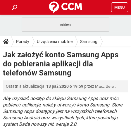
MENU
STRONA GŁÓWNA
YOUTUBE
TIKTOK
PORADY
Porady
Urządzenia mobilne
Samsung
GRY
WHATSAPP
PlayStation
TIKTOK
DO POBRANIA
Jak założyć konto Samsung Apps
SPOTIFY
NETFLIX
GRY
WHATSAPP
do pobierania aplikacji dla
INSTAGRAM
ANDROID
FACEBOOK
TIKTOK
FORUM
SPOTIFY
NETFLIX
telefonów Samsung
WINDOWS 10
GRY
WHATSAPP
INSTAGRAM
COVID-19
FACEBOOK
TIKTOK
ARTYKUŁY
IOS
NETFLIX
Ostatnia aktualizacja:
13 paź 2020 o 19:59
przez
Макс Вега
.
WINDOWS 10
GRY
WHATSAPP
INSTAGRAM
COVID-19
FACEBOOK
TIKTOK
Aby uzyskać dostęp do sklepu Samsung Apps oraz móc
SPOTIFY
NETFLIX
WINDOWS 10
GRY
WHATSAPP
pobierać aplikacje, należy utworzyć konto Samsung. Store
INSTAGRAM
FACEBOOK
Samsung Apps dostępny jest na wszystkich telefonach
SPOTIFY
NETFLIX
Samsung Android oraz wszystkich tych, które posiadają
WINDOWS 10
INSTAGRAM
FACEBOOK
system Bada nowszy niż wersja 2.0.