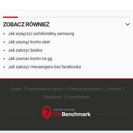
telefonie Samsung Galaxy
S4
ZOBACZ RÓWNIEŻ
Jak wyłączyć autokorektę samsung
Jak usunąć konto uber
Jak założyć badoo
Jak usunac konto na gg
Jak założyć messengera bez facebooka
Zespół
Postanowienia ogólne
Polityką prywatności
Kontakt
Regulamin
Cookiebeheer