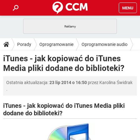
MENU
STRONA GŁÓWNA
YOUTUBE
TIKTOK
PORADY
Porady
Oprogramowanie
Oprogramowanie audio
GRY
WHATSAPP
PlayStation
TIKTOK
DO POBRANIA
iTunes - jak kopiować do iTunes
iTunes
SPOTIFY
NETFLIX
GRY
WHATSAPP
Media pliki dodane do biblioteki?
INSTAGRAM
ANDROID
FACEBOOK
TIKTOK
FORUM
SPOTIFY
NETFLIX
WINDOWS 10
GRY
WHATSAPP
Ostatnia aktualizacja:
23 lip 2014 o 16:50
przez
Karolina Świdrak
INSTAGRAM
COVID-19
FACEBOOK
TIKTOK
ARTYKUŁY
IOS
.
NETFLIX
WINDOWS 10
GRY
WHATSAPP
INSTAGRAM
COVID-19
FACEBOOK
TIKTOK
iTunes - jak kopiować do iTunes Media pliki
SPOTIFY
NETFLIX
WINDOWS 10
GRY
WHATSAPP
dodane do biblioteki?
INSTAGRAM
FACEBOOK
SPOTIFY
NETFLIX
WINDOWS 10
INSTAGRAM
FACEBOOK