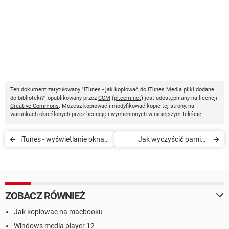
Ten dokument zatytułowany "iTunes - jak kopiować do iTunes Media pliki dodane
do biblioteki?" opublikowany przez
CCM
(
pl.ccm.net
) jest udostępniany na licencji
Creative Commons
. Możesz kopiować i modyfikować kopie tej strony, na
warunkach określonych przez licencję i wymienionych w niniejszym tekście.
iTunes - wyświetlanie okna z
Jak wyczyścić pamięć
filmem na wierzchu
podręczną w iTunes Store?
ZOBACZ RÓWNIEŻ
Jak kopiowac na macbooku
Windows media player 12