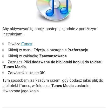
WINDOWS 10
Aby aktywować tę opcję, postępuj zgodnie z poniższymi
instrukcjami:
Otwórz
iTunes
.
Kliknij w menu
Edycja
, a następnie
Preferencje
.
Kliknij w zakładkę
Zaawansowane
.
Zaznacz
Pliki dodawane do biblioteki kopiuj do folderu
iTunes Media
.
Zatwierdź klikając
OK
.
Tym sposobem, za każdym razem, gdy dodasz jakiś plik do
biblioteki iTunes, w folderze
iTunes Media
zostanie
stworzona jego kopia.