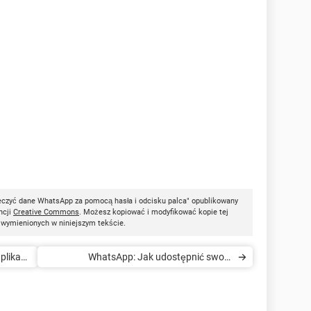
eczyć dane WhatsApp za pomocą hasła i odcisku palca" opublikowany
ncji
Creative Commons
. Możesz kopiować i modyfikować kopie tej
i wymienionych w niniejszym tekście.
plikacji
WhatsApp: Jak udostępnić swoją
lokalizację