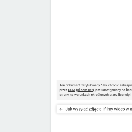
Ten dokument zatytułowany "Jak chronić zabezpi
przez
CCM
(
pl.ccm.net
) jest udostępniany na lice
strony, na warunkach określonych przez licencję 
Jak wysyłać zdjęcia i filmy wideo w a
WhatsApp