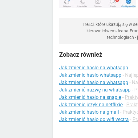
Treści, które ukazują się w 
kierownictwem Jeana-Franç
technologiach -
Zobacz również
Jak zmienic haslo na whatsapp
Jak zmienic haslo whatsapp
- Najl
Jak zmienić hasło na whatsapp
- N
Jak zmienić nazwę na whatsapp
-
P
Jak zmienić hasło na snapie
-
Prakt
Jak zmienic jezyk na netflixie
-
Prakt
Jak zmienić hasło na gmail
-
Prakty
Jak zmienić hasło do wifi vectra
-
Pr