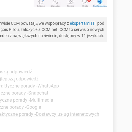
serwisie CCM powstają we współpracy z
ekspertami IT
i pod
ois Pillou, założyciela CCM.net. CCM to serwis o nowych
 jeden z największych na świecie, dostępny w 11 językach.
epszą odpowiedź
ajlepszą odpowiedź
raktyczne porady -WhatsApp
yczne porady -Snapchat
yczne porady -Multimedia
czne porady -Google
aktyczne porady -Dostawcy usług internetowych