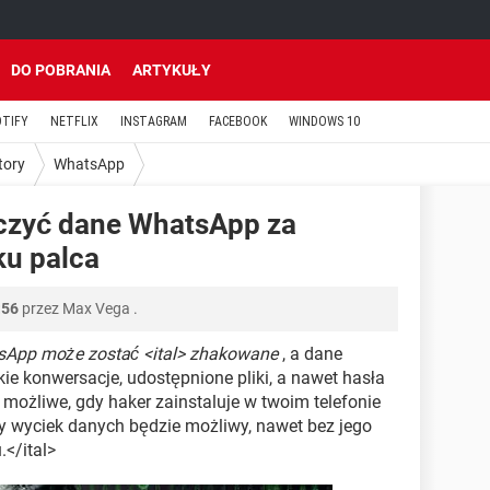
DO POBRANIA
ARTYKUŁY
OTIFY
NETFLIX
INSTAGRAM
FACEBOOK
WINDOWS 10
tory
WhatsApp
eczyć dane WhatsApp za
ku palca
:56
przez
Max Vega
.
sApp może zostać <ital> zhakowane
, a dane
kie konwersacje, udostępnione pliki, a nawet hasła
 możliwe, gdy haker zainstaluje w twoim telefonie
y wyciek danych będzie możliwy, nawet bez jego
</ital>