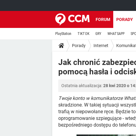
FORUM
PORADY
PlayStation
TIKTOK
GRY
WHATSAPP
SP
Porady
Internet
Komunika
Jak chronić zabezpi
pomocą hasła i odcis
Ostatnia aktualizacja:
28 kwi 2020 o 14
Twoje konto w komunikatorze What
skradzione. W takiej sytuacji wszyst
trafią w niepowołane ręce. Będzie to
oprogramowanie szpiegujące - wted
bezpośredniego dostępu do telefonu.