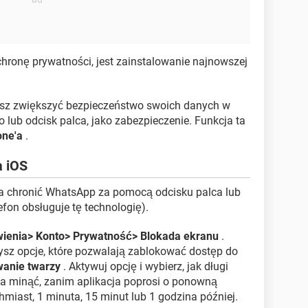
ronę prywatności, jest zainstalowanie najnowszej
żesz zwiększyć bezpieczeństwo swoich danych w
o lub odcisk palca, jako zabezpieczenie. Funkcja ta
one'a
.
a iOS
la chronić WhatsApp za pomocą odcisku palca lub
efon obsługuje tę technologię).
ienia> Konto> Prywatność> Blokada ekranu
.
ysz opcje, które pozwalają zablokować dostęp do
anie twarzy
. Aktywuj opcję i wybierz, jak długi
a minąć, zanim aplikacja poprosi o ponowną
miast, 1 minuta, 15 minut lub 1 godzina później.