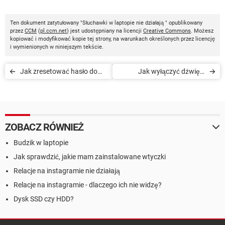
Ten dokument zatytułowany "Słuchawki w laptopie nie działają " opublikowany
przez
CCM
(
pl.ccm.net
) jest udostępniany na licencji
Creative Commons
. Możesz
kopiować i modyfikować kopie tej strony, na warunkach określonych przez licencję
i wymienionych w niniejszym tekście.
Jak zresetować hasło do
Jak wyłączyć dźwięki
PlayStation Network
systemowe w telewizorze
Samsung Smart TV
ZOBACZ RÓWNIEŻ
Budzik w laptopie
Jak sprawdzić, jakie mam zainstalowane wtyczki
Relacje na instagramie nie działają
Relacje na instagramie - dlaczego ich nie widzę?
Dysk SSD czy HDD?