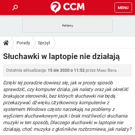
MENU
STRONA GŁÓWNA
YOUTUBE
TIKTOK
PORADY
Porady
Sprzęt
GRY
WHATSAPP
PlayStation
TIKTOK
DO POBRANIA
Słuchawki w laptopie nie działają
SPOTIFY
NETFLIX
GRY
WHATSAPP
INSTAGRAM
ANDROID
FACEBOOK
TIKTOK
FORUM
Ostatnia aktualizacja:
15 sie 2020 o 11:52
przez
Макс Вега
.
SPOTIFY
NETFLIX
WINDOWS 10
GRY
WHATSAPP
INSTAGRAM
COVID-19
FACEBOOK
TIKTOK
Dzięki tej poradzie dowiesz się, jak w prosty sposób
ARTYKUŁY
IOS
NETFLIX
sprawdzić, czy komputer działa, jak należy oraz jak określić
WINDOWS 10
GRY
WHATSAPP
brakujące sterowniki, bez których słuchawki nie będą
INSTAGRAM
COVID-19
FACEBOOK
TIKTOK
SPOTIFY
NETFLIX
przekazywać dźwięku.Użytkownicy komputerów z
WINDOWS 10
GRY
WHATSAPP
systemem Windows często narzekają na problemy z
INSTAGRAM
FACEBOOK
wyjściem słuchawkowym jack i brak możliwości słuchania
SPOTIFY
NETFLIX
WINDOWS 10
muzyki w ten sposób, Dlaczego słuchawki w laptopie nie
INSTAGRAM
FACEBOOK
działają, choć muzyka z głośników rozbrzmiewa, jak należy?