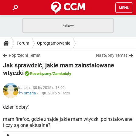
MENU
STRONA GŁÓWNA
YOUTUBE
TIKTOK
PORADY
Forum
Oprogramowanie
GRY
WHATSAPP
PlayStation
TIKTOK
DO POBRANIA
Poprzedni Temat
Następny Temat
SPOTIFY
NETFLIX
GRY
WHATSAPP
Jak sprawdzić, jakie mam zainstalowane
INSTAGRAM
ANDROID
FACEBOOK
TIKTOK
FORUM
SPOTIFY
NETFLIX
wtyczki
Rozwiązany
/Zamknięty
WINDOWS 10
GRY
WHATSAPP
INSTAGRAM
COVID-19
FACEBOOK
TIKTOK
ARTYKUŁY
IOS
NETFLIX
kanela
- 30 lis 2015 o 18:02
WINDOWS 10
GRY
WHATSAPP
smaria
-
1 gru 2015 o 16:23
INSTAGRAM
COVID-19
FACEBOOK
TIKTOK
SPOTIFY
NETFLIX
dzień dobry,'
WINDOWS 10
GRY
WHATSAPP
INSTAGRAM
FACEBOOK
SPOTIFY
NETFLIX
mam firefox, gdzie znajdę jakie mam wtyczki poinstalowane
WINDOWS 10
i czy są one aktualne?
INSTAGRAM
FACEBOOK