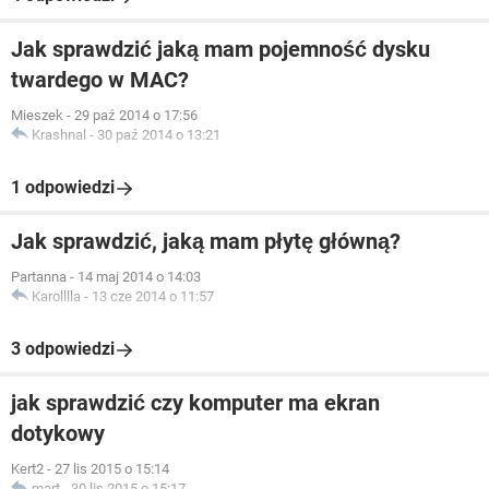
Jak sprawdzić jaką mam pojemność dysku
twardego w MAC?
Mieszek
-
29 paź 2014 o 17:56
Krashnal
-
30 paź 2014 o 13:21
1 odpowiedzi
Jak sprawdzić, jaką mam płytę główną?
Partanna
-
14 maj 2014 o 14:03
Karolllla
-
13 cze 2014 o 11:57
3 odpowiedzi
jak sprawdzić czy komputer ma ekran
dotykowy
Kert2
-
27 lis 2015 o 15:14
mart
-
30 lis 2015 o 15:17