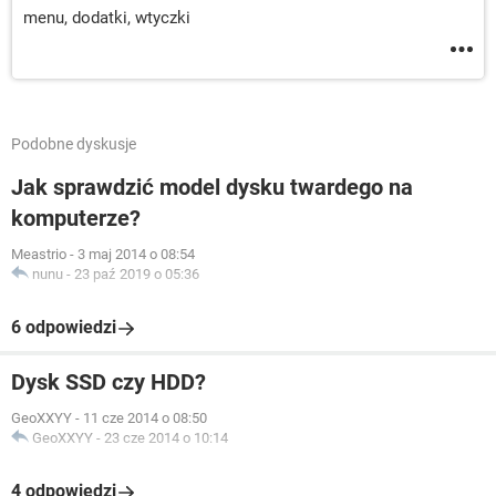
menu, dodatki, wtyczki
Podobne dyskusje
Jak sprawdzić model dysku twardego na
komputerze?
Meastrio
-
3 maj 2014 o 08:54
nunu
-
23 paź 2019 o 05:36
6 odpowiedzi
Dysk SSD czy HDD?
GeoXXYY
-
11 cze 2014 o 08:50
GeoXXYY
-
23 cze 2014 o 10:14
4 odpowiedzi