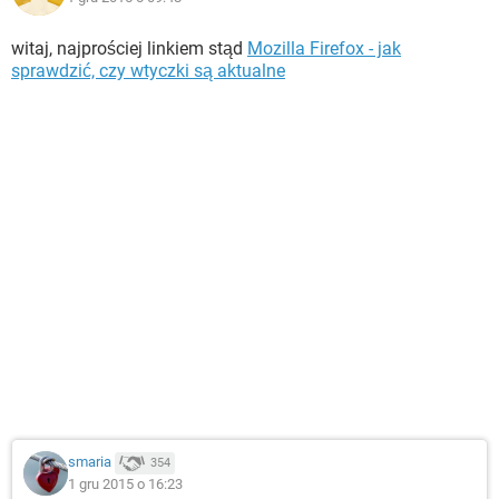
witaj, najprościej linkiem stąd
Mozilla Firefox - jak
sprawdzić, czy wtyczki są aktualne
smaria
354
1 gru 2015 o 16:23