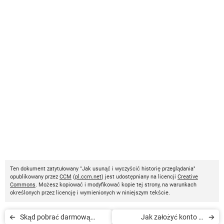
Ten dokument zatytułowany "Jak usunąć i wyczyścić historię przeglądania"
opublikowany przez
CCM
(
pl.ccm.net
) jest udostępniany na licencji
Creative
Commons
. Możesz kopiować i modyfikować kopie tej strony, na warunkach
określonych przez licencję i wymienionych w niniejszym tekście.
Skąd pobrać darmową
Jak założyć konto w