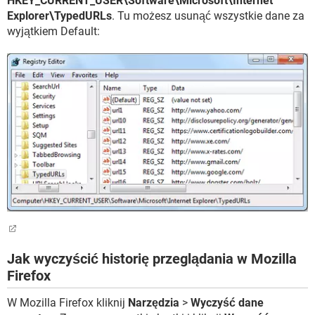
HKEY_CURRENT_USER\Software\Microsoft\Internet
Explorer\TypedURLs
. Tu możesz usunąć wszystkie dane za
wyjątkiem Default:
Jak wyczyścić historię przeglądania w Mozilla
Firefox
W Mozilla Firefox kliknij
Narzędzia
>
Wyczyść dane