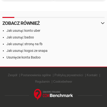
muzykę do Twoich filmów
serwisie Wizaż.pl
ZOBACZ RÓWNIEŻ
Jak usunąć konto uber
Jak usunąć badoo
Jak usunąć stronę na fb
Jak usunąć kogoś ze snapa
Usunięcie konta Badoo
Zespół
Postanowienia ogólne
Polityką prywatności
Kontakt
Regulamin
Cookiebeheer