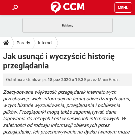
MENU
STRONA GŁÓWNA
YOUTUBE
TIKTOK
PORADY
Porady
Internet
GRY
WHATSAPP
PlayStation
TIKTOK
DO POBRANIA
Jak usunąć i wyczyścić historię
SPOTIFY
NETFLIX
GRY
WHATSAPP
przeglądania
INSTAGRAM
ANDROID
FACEBOOK
TIKTOK
FORUM
SPOTIFY
NETFLIX
WINDOWS 10
GRY
WHATSAPP
Ostatnia aktualizacja:
18 paź 2020 o 19:39
przez
Макс Вега
.
INSTAGRAM
COVID-19
FACEBOOK
TIKTOK
ARTYKUŁY
IOS
NETFLIX
WINDOWS 10
GRY
WHATSAPP
Zdecydowana większość przeglądarek internetowych
INSTAGRAM
COVID-19
FACEBOOK
TIKTOK
przechowuje wiele informacji na temat odwiedzanych stron,
SPOTIFY
NETFLIX
w tym historie wyszukiwania, przeglądania i pobierania
WINDOWS 10
GRY
WHATSAPP
plików. Przeglądarki mogą także zapamiętywać dane
INSTAGRAM
FACEBOOK
SPOTIFY
NETFLIX
logowania do różnych kont w serwisach internetowych. W
WINDOWS 10
zależności od rodzaju informacji zbieranych przez
INSTAGRAM
FACEBOOK
przeglądarkę, ich przechowywanie na dysku twardym może