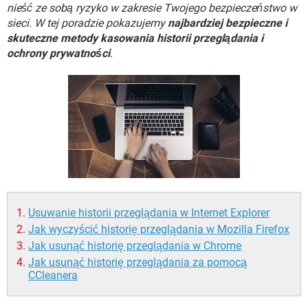
WINDOWS 10
nieść ze sobą ryzyko w zakresie Twojego bezpieczeństwo w
sieci. W tej poradzie pokazujemy
najbardziej bezpieczne i
skuteczne metody kasowania historii przeglądania i
ochrony prywatności
.
Usuwanie historii przeglądania w Internet Explorer
Jak wyczyścić historię przeglądania w Mozilla Firefox
Jak usunąć historię przeglądania w Chrome
Jak usunąć historię przeglądania za pomocą
CCleanera