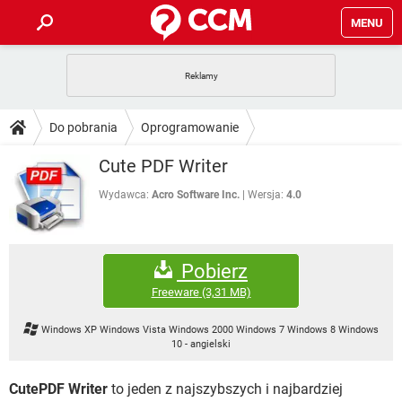
MENU
STRONA GŁÓWNA
YOUTUBE
TIKTOK
PORADY
Do pobrania
Oprogramowanie
GRY
WHATSAPP
PlayStation
TIKTOK
DO POBRANIA
Cute PDF Writer
SPOTIFY
NETFLIX
GRY
WHATSAPP
INSTAGRAM
ANDROID
FACEBOOK
TIKTOK
Wydawca:
Acro Software Inc.
Wersja:
4.0
FORUM
SPOTIFY
NETFLIX
WINDOWS 10
GRY
WHATSAPP
INSTAGRAM
COVID-19
FACEBOOK
TIKTOK
ARTYKUŁY
IOS
NETFLIX
Pobierz
WINDOWS 10
GRY
WHATSAPP
INSTAGRAM
COVID-19
FACEBOOK
TIKTOK
Freeware
(3,31 MB)
SPOTIFY
NETFLIX
WINDOWS 10
GRY
WHATSAPP
Windows XP Windows Vista Windows 2000 Windows 7 Windows 8 Windows
INSTAGRAM
FACEBOOK
10
-
angielski
SPOTIFY
NETFLIX
WINDOWS 10
INSTAGRAM
FACEBOOK
CutePDF Writer
to jeden z najszybszych i najbardziej