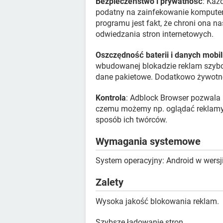
Bezpieczeństwo i prywatność
: Każ
podatny na zainfekowanie komputer
programu jest fakt, że chroni ona n
odwiedzania stron internetowych.
Oszczędność baterii i danych mobi
wbudowanej blokadzie reklam szybci
dane pakietowe. Dodatkowo żywotnoś
Kontrola
: Adblock Browser pozwala 
czemu możemy np. oglądać reklamy 
sposób ich twórców.
Wymagania systemowe
System operacyjny: Android w wersji
Zalety
Wysoka jakość blokowania reklam.
Szybsze ładowanie stron.