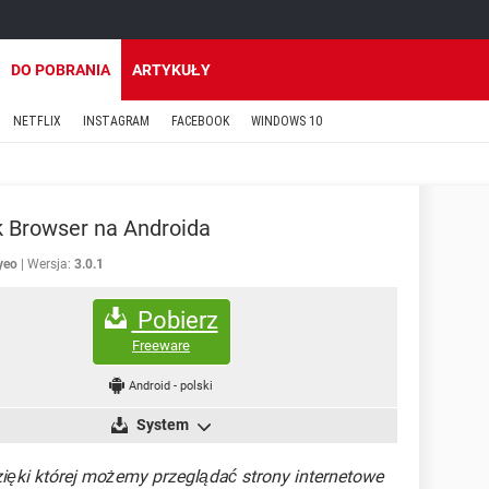
DO POBRANIA
ARTYKUŁY
NETFLIX
INSTAGRAM
FACEBOOK
WINDOWS 10
 Browser na Androida
yeo
Wersja:
3.0.1
Pobierz
Freeware
Android
-
polski
System
ięki której możemy przeglądać strony internetowe