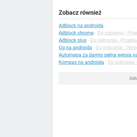
Zobacz również
Adblock na androida
Adblock chrome
-
Do pobrania - Prze
Adblock plus
-
Do pobrania - Przeglą
Gg na androida
-
Do pobrania - Opr
Automapa za darmo pełna wersja n
Kompas na androida
-
Do pobrania -
Ost