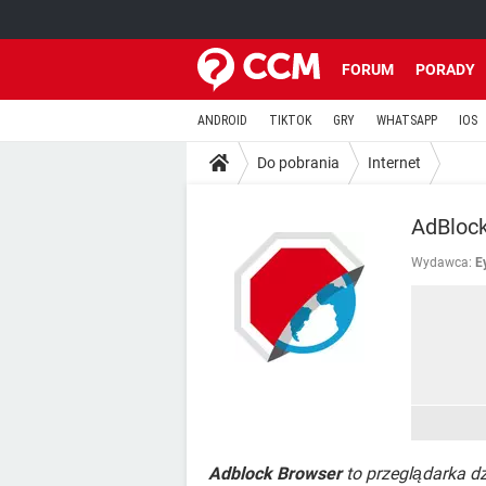
FORUM
PORADY
ANDROID
TIKTOK
GRY
WHATSAPP
IOS
Do pobrania
Internet
AdBlock
Wydawca:
E
Adblock Browser
to przeglądarka dz