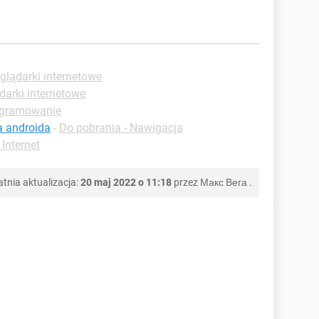
glądarki internetowe
darki internetowe
ogramowanie
a androida
-
Do pobrania - Nawigacja
 Internet
atnia aktualizacja:
20 maj 2022 o 11:18
przez
Макс Вега
.