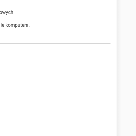
towych.
nie komputera.