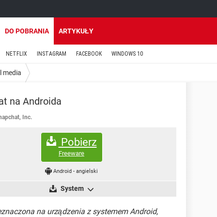
DO POBRANIA
ARTYKUŁY
NETFLIX
INSTAGRAM
FACEBOOK
WINDOWS 10
l media
t na Androida
napchat, Inc.
Pobierz
Freeware
Android
-
angielski
System
zeznaczona na urządzenia z systemem Android,