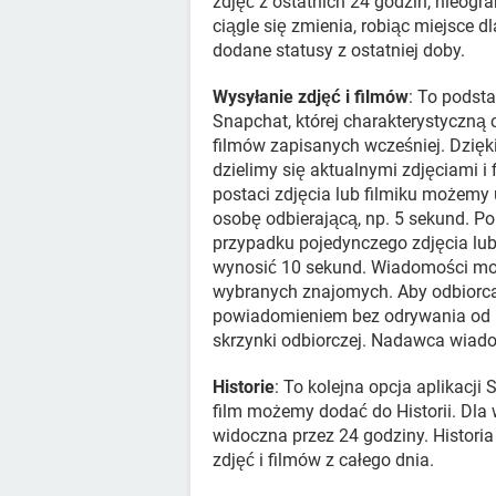
zdjęć z ostatnich 24 godzin, nieogra
ciągle się zmienia, robiąc miejsce 
dodane statusy z ostatniej doby.
Wysyłanie zdjęć i filmów
: To podst
Snapchat, której charakterystyczną 
filmów zapisanych wcześniej. Dzięk
dzielimy się aktualnymi zdjęciami i
postaci zdjęcia lub filmiku możemy 
osobę odbierającą, np. 5 sekund. 
przypadku pojedynczego zdjęcia lu
wynosić 10 sekund. Wiadomości moż
wybranych znajomych. Aby odbiorca
powiadomieniem bez odrywania od n
skrzynki odbiorczej. Nadawca wiadom
Historie
: To kolejna opcja aplikacji
film możemy dodać do Historii. Dla 
widoczna przez 24 godziny. Historia
zdjęć i filmów z całego dnia.