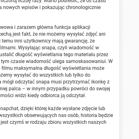
niczoną liczbę razy. Warto podreślić, że oś czasu
dla nowych wpisów i pokazując chronologicznie
awowa i zarazem główna funkcja aplikacji
cechą jest fakt, że nie możemy wysyłać zdjęć ani
i temu inni użytkownicy mają gwarancję, że
 filmami. Wysyłając snapa, czyli wiadomość w
ustalić długość wyświetlania tego materiału przez
Po tym czasie wiadomość ulega samoskasowaniui. W
b filmu maksymalna długość wyświetlania może
emy wysyłać do wszystkich lub tylko do
 mógł odczytać snapa musi przytrzymać ikonkę z
iej palca – w innym przypadku powróci do swojej
ości widzi kiedy odbiorca ją odczytał.
 Snapchat, dzięki której każde wysłane zdjęcie lub
wszystkich obserwujących nas osób, historia będzie
 jest czymś w rodzaju zbioru wszystkich naszych