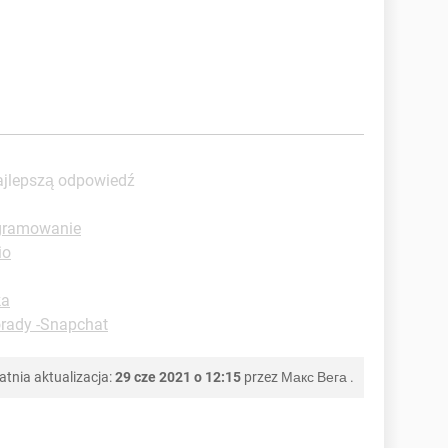
ajlepszą odpowiedź
ogramowanie
io
ka
orady -Snapchat
atnia aktualizacja:
29 cze 2021 o 12:15
przez
Макс Вега
.