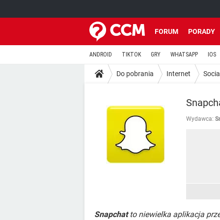
FORUM
PORADY
ANDROID
TIKTOK
GRY
WHATSAPP
IOS
Do pobrania
Internet
Socia
Snapcha
Wydawca:
S
Snapchat
to niewielka aplikacja pr