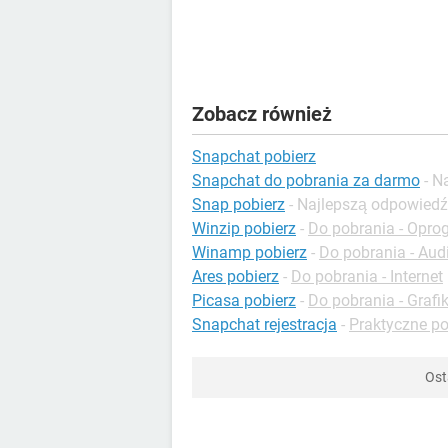
Zobacz również
Snapchat pobierz
Snapchat do pobrania za darmo
- N
Snap pobierz
- Najlepszą odpowiedź
Winzip pobierz
-
Do pobrania - Opr
Winamp pobierz
-
Do pobrania - Aud
Ares pobierz
-
Do pobrania - Internet
Picasa pobierz
-
Do pobrania - Grafi
Snapchat rejestracja
-
Praktyczne p
Ost