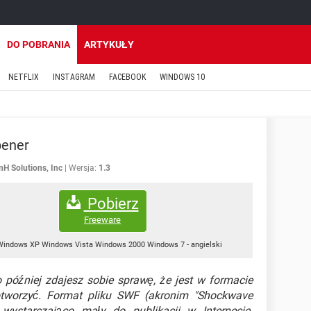
DO POBRANIA
ARTYKUŁY
NETFLIX
INSTAGRAM
FACEBOOK
WINDOWS 10
ener
nH Solutions, Inc
Wersja:
1.3
Pobierz
Freeware
Windows XP Windows Vista Windows 2000 Windows 7
-
angielski
 później zdajesz sobie sprawę, że jest w formacie
tworzyć. Format pliku SWF (akronim "Shockwave
wystarczająco mały do publikacji w Internecie.