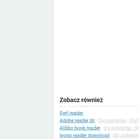
Zobacz również
Swf reader
Adobe reader dc
-
Do pobrania - Op
Aldiko book reader
-
Do pobrania - St
Ivona reader download
-
Do pobrania