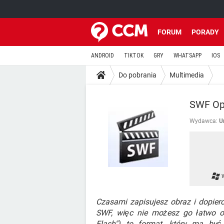
FORUM
PORADY
ANDROID
TIKTOK
GRY
WHATSAPP
IOS
Do pobrania
Multimedia
SWF Op
Wydawca:
U
Czasami zapisujesz obraz i dopiero
SWF, więc nie możesz go łatwo o
Flash") to format, który ma być 