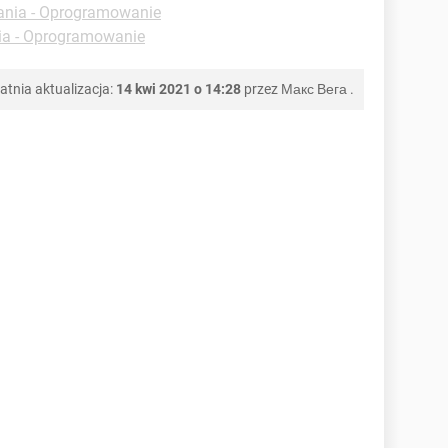
ania - Oprogramowanie
ia - Oprogramowanie
atnia aktualizacja:
14 kwi 2021 o 14:28
przez
Макс Вега
.