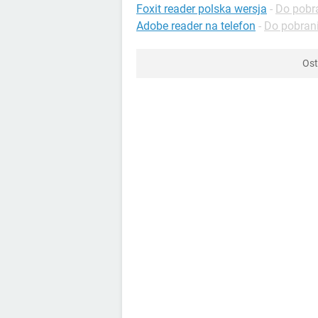
Foxit reader polska wersja
-
Do pobr
Adobe reader na telefon
-
Do pobran
Ost