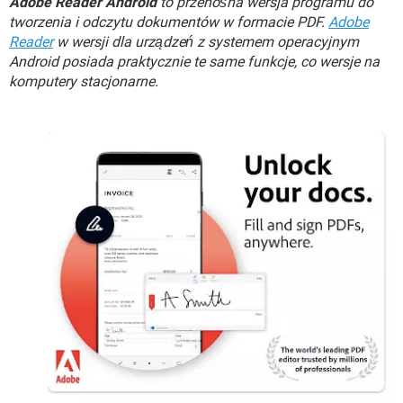
Adobe Reader Android
to przenośna wersja programu do
WINDOWS 10
tworzenia i odczytu dokumentów w formacie PDF.
Adobe
Reader
w wersji dla urządzeń z systemem operacyjnym
Android posiada praktycznie te same funkcje, co wersje na
komputery stacjonarne.