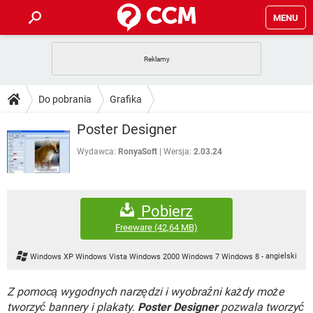
MENU
STRONA GŁÓWNA
YOUTUBE
TIKTOK
PORADY
Do pobrania
Grafika
GRY
WHATSAPP
PlayStation
TIKTOK
DO POBRANIA
Poster Designer
SPOTIFY
NETFLIX
GRY
WHATSAPP
INSTAGRAM
ANDROID
FACEBOOK
TIKTOK
Wydawca:
RonyaSoft
Wersja:
2.03.24
FORUM
SPOTIFY
NETFLIX
WINDOWS 10
GRY
WHATSAPP
INSTAGRAM
COVID-19
FACEBOOK
TIKTOK
ARTYKUŁY
IOS
NETFLIX
Pobierz
WINDOWS 10
GRY
WHATSAPP
INSTAGRAM
COVID-19
FACEBOOK
TIKTOK
Freeware
(42,64 MB)
SPOTIFY
NETFLIX
WINDOWS 10
GRY
WHATSAPP
Windows XP Windows Vista Windows 2000 Windows 7 Windows 8
-
angielski
INSTAGRAM
FACEBOOK
SPOTIFY
NETFLIX
WINDOWS 10
Z pomocą wygodnych narzędzi i wyobraźni każdy może
INSTAGRAM
FACEBOOK
tworzyć bannery i plakaty.
Poster Designer
pozwala tworzyć