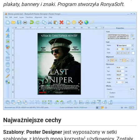
WINDOWS 10
plakaty, bannery i znaki. Program stworzyła RonyaSoft.
Najważniejsze cechy
Szablony
:
Poster Designer
jest wyposażony w setki
szablonów, z których mogą korzystać użytkownicy. Zostały