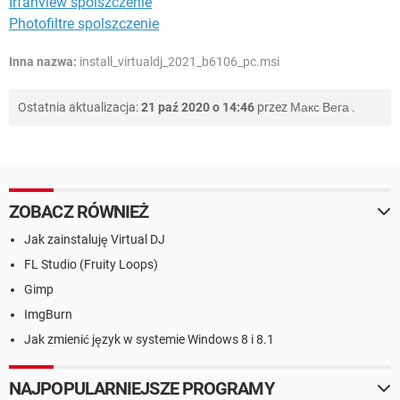
Irfanview spolszczenie
Photofiltre spolszczenie
Inna nazwa:
install_virtualdj_2021_b6106_pc.msi
Ostatnia aktualizacja:
21 paź 2020 o 14:46
przez
Макс Вега
.
ZOBACZ RÓWNIEŻ
Jak zainstaluję Virtual DJ
FL Studio (Fruity Loops)
Gimp
ImgBurn
Jak zmienić język w systemie Windows 8 i 8.1
NAJPOPULARNIEJSZE PROGRAMY