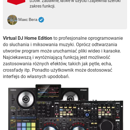
DJów. Zabawne, łatwe w użyciu i zapewnia szeroki
WINDOWS 10
zakres funkcji.
Макс Вега
Virtual DJ Home Edition
to profesjonalne oprogramowanie
do słuchania i miksowania muzyki. Oprócz odtwarzania
utworów program może uruchamiać pliki wideo i karaoke.
Najciekawszą i wyróżniającą funkcją jest możliwość
zastosowania różnych efektów, takich jak pętle, echa,
crossfady itp. Ponadto użytkownik może dostosować
interfejs do własnych upodobań.