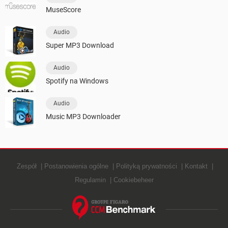
MuseScore
Audio
Super MP3 Download
Audio
Spotify na Windows
Audio
Music MP3 Downloader
Zespół
Postanowienia ogólne
Polityką prywatności
Kontakt
Regulamin
Cookiebeheer