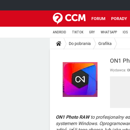
FORUM
PORADY
ANDROID
TIKTOK
GRY
WHATSAPP
IOS
Do pobrania
Grafika
ON1 Ph
Wydawca:
O
ON1 Photo RAW
to profesjonalny ed
systemem Windows. Oprogramowanie 
zdjęć, jeśli tego chcesz, lub jako 