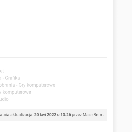
et
 - Grafika
obrania - Gry komputerowe
ry komputerowe
udio
atnia aktualizacja:
20 kwi 2022 o 13:26
przez
Макс Вега
.