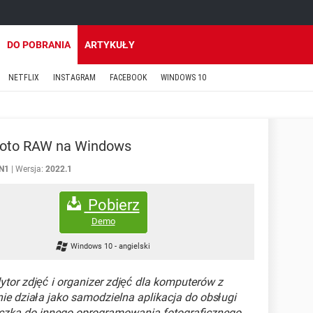
DO POBRANIA
ARTYKUŁY
NETFLIX
INSTAGRAM
FACEBOOK
WINDOWS 10
oto RAW na Windows
N1
Wersja:
2022.1
Pobierz
Demo
Windows 10
-
angielski
ytor zdjęć i organizer zdjęć dla komputerów z
działa jako samodzielna aplikacja do obsługi
wtyczka do innego oprogramowania fotograficznego.