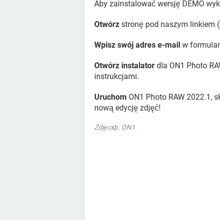
Aby zainstalować wersję DEMO wyko
Otwórz
stronę pod naszym linkiem (zi
Wpisz swój adres e-mail
w formular
Otwórz instalator
dla ON1 Photo RAW
instrukcjami.
Uruchom
ON1 Photo RAW 2022.1, skie
nową edycję zdjęć!
Zdjęciф: ON1.