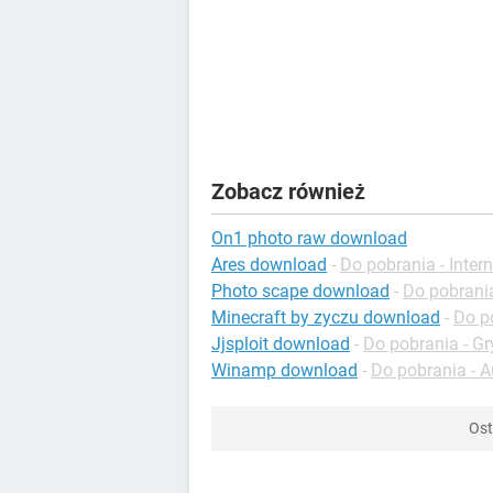
Zobacz również
On1 photo raw download
Ares download
-
Do pobrania - Intern
Photo scape download
-
Do pobrania
Minecraft by zyczu download
-
Do p
Jjsploit download
-
Do pobrania - G
Winamp download
-
Do pobrania - A
Ost