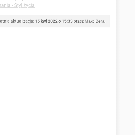
ania - Styl życia
atnia aktualizacja:
15 kwi 2022 o 15:33
przez
Макс Вега
.