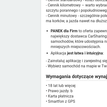
- Cennik kilometrowy – warto wybra
szczytu porannego i popołudniowego,
- Cennik minutowy - szczególnie po
ma korków, a jazda nawet na dłuższ
PANEK dla Firm
to oferta zapewn
największy dostawca CarSharingu
samochodów, które udostępnia ni
mniejszych miejscowościach.
Aplikacja
jest łatwa i intuicyjna
:
- Zainstaluj aplikację i zarejestruj si
- Wybierz samochód na mapie w Twoje
Wymagania dotyczące wynaj
• 18 lat lub więcej
• Prawo jazdy. b
• Karta płatnicza
• Smartfon z GPS