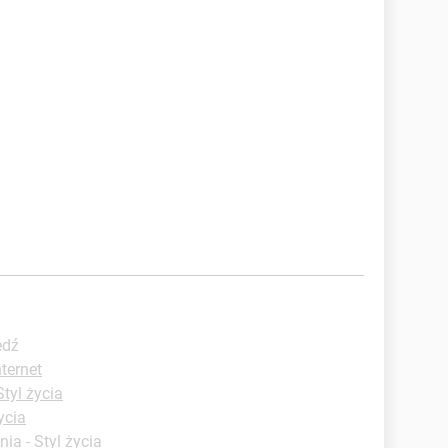
edź
nternet
Styl życia
ycia
ia - Styl życia