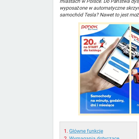
miastach w Polsce. Do Państwa dy
wyposażone w automatyczne skrzyni
samochód Tesla? Nawet to jest moż
Główne funkcje
Wymagania dotyczące