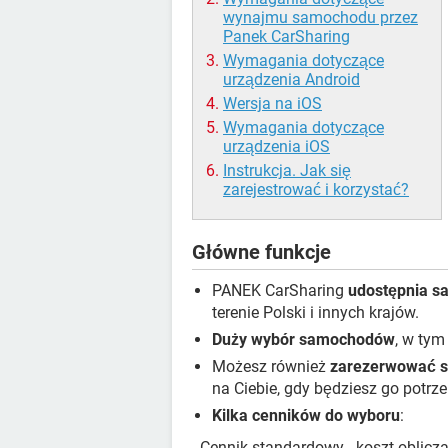
wynajmu samochodu przez
Panek CarSharing
Wymagania dotyczące
urządzenia Android
Wersja na iOS
Wymagania dotyczące
urządzenia iOS
Instrukcja. Jak się
zarejestrować i korzystać?
Główne funkcje
PANEK CarSharing
udostępnia sa
terenie Polski i innych krajów.
Duży wybór samochodów
, w tym
Możesz również
zarezerwować s
na Ciebie, gdy będziesz go potrz
Kilka cenników do wyboru
:
- Cennik standardowy - koszt oblicza