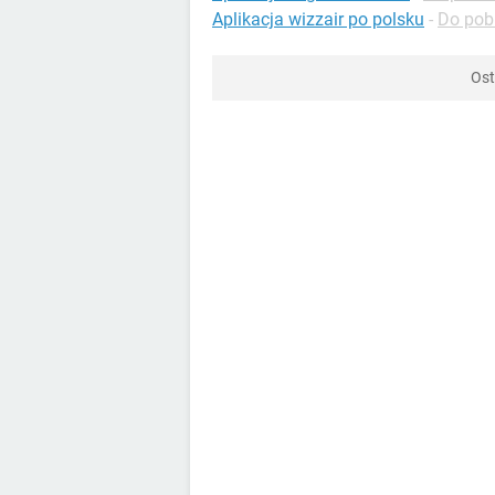
Aplikacja wizzair po polsku
-
Do pobr
Ost