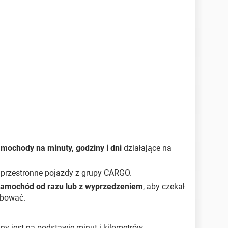
mochody na minuty, godziny i dni
działające na
 przestronne pojazdy z grupy CARGO.
amochód od razu lub z wyprzedzeniem
, aby czekał
ebować.
ny jest na podstawie minut i kilometrów.