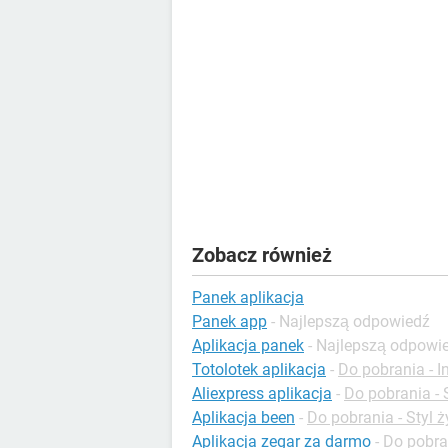
Zobacz również
Panek aplikacja
Panek app
- Najlepszą odpowiedź
Aplikacja panek
- Najlepszą odpowi
Totolotek aplikacja
-
Do pobrania - I
Aliexpress aplikacja
-
Do pobrania - 
Aplikacja been
-
Do pobrania - Styl ż
Aplikacja zegar za darmo
-
Do pobran