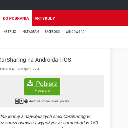
DO POBRANIA
ARTYKUŁY
NETFLIX
INSTAGRAM
FACEBOOK
WINDOWS 10
arSharing na Androida i iOS
ANEK S.A.
Wersja:
1.27.4
Pobierz
Freeware
Android iPhone iPad
-
polski
lna jednej z największych sieci CarSharing w
ożesz zarezerwować i wypożyczyć samochód w 150