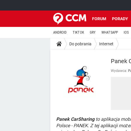
FORUM
PORADY
ANDROID
TIKTOK
GRY
WHATSAPP
IOS
Do pobrania
Internet
Panek C
Wydawca:
P
Panek CarSharing
to aplikacja mobi
Polsce - PANEK. Z tej aplikacji m