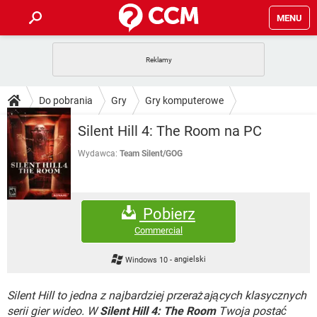
MENU
STRONA GŁÓWNA
YOUTUBE
TIKTOK
PORADY
Do pobrania
Gry
Gry komputerowe
GRY
WHATSAPP
PlayStation
TIKTOK
DO POBRANIA
Silent Hill 4: The Room na PC
SPOTIFY
NETFLIX
GRY
WHATSAPP
INSTAGRAM
ANDROID
FACEBOOK
TIKTOK
Wydawca:
Team Silent/GOG
FORUM
SPOTIFY
NETFLIX
WINDOWS 10
GRY
WHATSAPP
INSTAGRAM
COVID-19
FACEBOOK
TIKTOK
ARTYKUŁY
IOS
NETFLIX
Pobierz
WINDOWS 10
GRY
WHATSAPP
INSTAGRAM
COVID-19
FACEBOOK
TIKTOK
Commercial
SPOTIFY
NETFLIX
WINDOWS 10
GRY
WHATSAPP
Windows 10
-
angielski
INSTAGRAM
FACEBOOK
SPOTIFY
NETFLIX
WINDOWS 10
Silent Hill to jedna z najbardziej przerażających klasycznych
INSTAGRAM
FACEBOOK
serii gier wideo. W
Silent Hill 4: The Room
Twoja postać