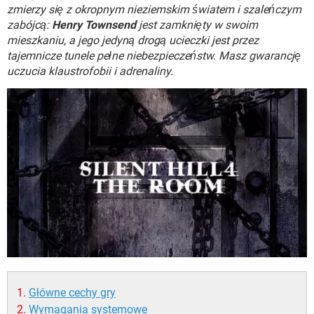
WINDOWS 10
zmierzy się z okropnym nieziemskim światem i szaleńczym
zabójcą:
Henry Townsend
jest zamknięty w swoim
mieszkaniu, a jego jedyną drogą ucieczki jest przez
tajemnicze tunele pełne niebezpieczeństw. Masz gwarancję
uczucia klaustrofobii i adrenaliny.
Główne cechy gry
Wymagania systemowe