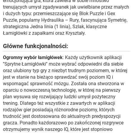
emocjonująca gra, która zawiera w sobie mnóstwo
trenujących umysł zgadywanek jak uwielbiane przez małych
i dużych typu: przemieszczające się Blok Puzzle i Gex
Puzzle, popularny Hydraulika – Rury, fascynująca Symetrię,
strategiczna Jedna linia (1 linia), Szlak, klasyczne
Łamigłówki z zapałkami oraz Kryształy.
Główne funkcjonalności:
Ogromny wybór łamigłówek
: Każdy użytkownik aplikacji
''Sprytne Łamigłówki'' może wybrać odpowiedni dla siebie
oraz ulubiony typ gry z niezbyt trudnym poziomem, w której
jest w stanie na bieżąco sprawdzać swój poziom IQ i
wspomagać sprawność mózgu. Została ona stworzona w
oparciu o nowoczesną technologię, w której na pierwszy
plan wysuwa się rozwijający ludzki umysł pożyteczny
trening. Dlatego też wszystkie z zawartych w aplikacji
rodzajów gier posiadają różnorodne poziomy, których
trudność jest dostosowana do aktualnych predyspozycji
gracza. Ponadto każdorazowo po zakończonej rozgrywce
otrzymujemy wynik naszego IQ, które jest stopniowo