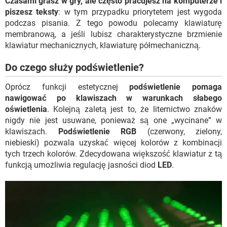
Czasami grasz w gry, ale często pracujesz na komputerze i
piszesz teksty
: w tym przypadku priorytetem jest wygoda
podczas pisania. Z tego powodu polecamy klawiaturę
membranową, a jeśli lubisz charakterystyczne brzmienie
klawiatur mechanicznych, klawiaturę półmechaniczną.
Do czego służy podświetlenie?
Oprócz funkcji estetycznej
podświetlenie pomaga
nawigować po klawiszach w warunkach słabego
oświetlenia
. Kolejną zaletą jest to, że liternictwo znaków
nigdy nie jest usuwane, ponieważ są one „wycinane” w
klawiszach.
Podświetlenie RGB
(czerwony, zielony,
niebieski) pozwala uzyskać więcej kolorów z kombinacji
tych trzech kolorów. Zdecydowana większość klawiatur z tą
funkcją umożliwia regulację jasności diod
LED
.