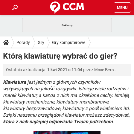
MENU
STRONA GŁÓWNA
YOUTUBE
TIKTOK
PORADY
Porady
Gry
Gry komputerowe
GRY
WHATSAPP
PlayStation
TIKTOK
DO POBRANIA
Którą klawiaturę wybrać do gier?
SPOTIFY
NETFLIX
GRY
WHATSAPP
INSTAGRAM
ANDROID
FACEBOOK
TIKTOK
FORUM
Ostatnia aktualizacja:
1 kwi 2021 o 11:04
przez
Макс Вега
.
SPOTIFY
NETFLIX
WINDOWS 10
GRY
WHATSAPP
INSTAGRAM
COVID-19
FACEBOOK
TIKTOK
Klawiatura
jest jednym z głównych czynników
ARTYKUŁY
IOS
NETFLIX
wpływających na jakość rozgrywki. Istnieje wiele rodzajów i
WINDOWS 10
GRY
WHATSAPP
marek klawiatur, a każda z nich ma określone cechy. Istnieją
INSTAGRAM
COVID-19
FACEBOOK
TIKTOK
SPOTIFY
NETFLIX
klawiatury mechaniczne, klawiatury membranowe,
WINDOWS 10
GRY
WHATSAPP
klawiatury bezprzewodowe, klawiatury z podświetleniem itd.
INSTAGRAM
FACEBOOK
Dzięki naszemu przeglądowi klawiatur możesz zdecydować,
SPOTIFY
NETFLIX
WINDOWS 10
która z nich najlepiej odpowiada Twoim potrzebom
.
INSTAGRAM
FACEBOOK