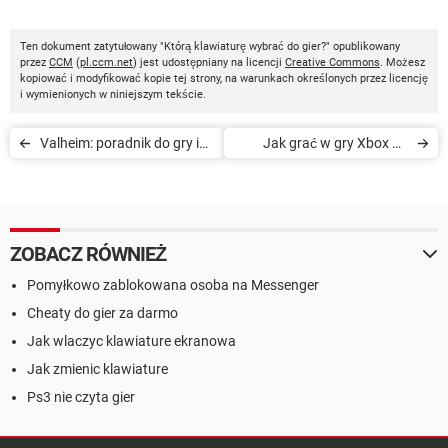
Ten dokument zatytułowany "Którą klawiaturę wybrać do gier?" opublikowany
przez
CCM
(
pl.ccm.net
) jest udostępniany na licencji
Creative Commons
. Możesz
kopiować i modyfikować kopie tej strony, na warunkach określonych przez licencję
i wymienionych w niniejszym tekście.
Valheim: poradnik do gry i
Jak grać w gry Xbox na
pomocne wskazówki
komputerze - PC Game
Pass
ZOBACZ RÓWNIEŻ
Pomyłkowo zablokowana osoba na Messenger
Cheaty do gier za darmo
Jak wlaczyc klawiature ekranowa
Jak zmienic klawiature
Ps3 nie czyta gier