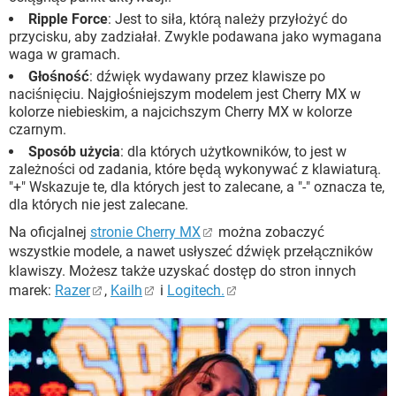
Ripple Force
: Jest to siła, którą należy przyłożyć do
przycisku, aby zadziałał. Zwykle podawana jako wymagana
waga w gramach.
Głośność
: dźwięk wydawany przez klawisze po
naciśnięciu. Najgłośniejszym modelem jest Cherry MX w
kolorze niebieskim, a najcichszym Cherry MX w kolorze
czarnym.
Sposób użycia
: dla których użytkowników, to jest w
zależności od zadania, które będą wykonywać z klawiaturą.
"+" Wskazuje te, dla których jest to zalecane, a "-" oznacza te,
dla których nie jest zalecane.
Na oficjalnej
stronie Cherry MX
można zobaczyć
wszystkie modele, a nawet usłyszeć dźwięk przełączników
klawiszy. Możesz także uzyskać dostęp do stron innych
marek:
Razer
,
Kailh
i
Logitech.