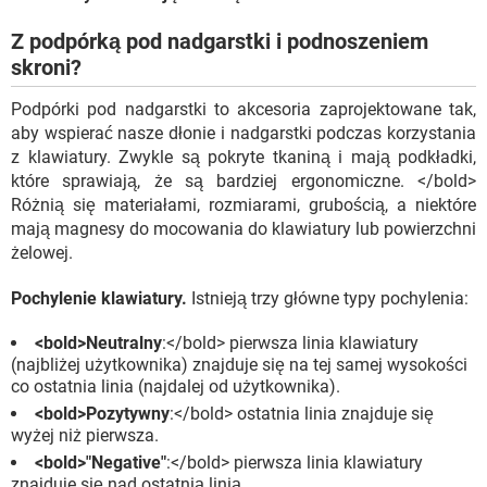
Z podpórką pod nadgarstki i podnoszeniem
skroni?
Podpórki pod nadgarstki to akcesoria zaprojektowane tak,
aby wspierać nasze dłonie i nadgarstki podczas korzystania
z klawiatury. Zwykle są pokryte tkaniną i mają podkładki,
które sprawiają, że są bardziej ergonomiczne. </bold>
Różnią się materiałami, rozmiarami, grubością, a niektóre
mają magnesy do mocowania do klawiatury lub powierzchni
żelowej.
Pochylenie klawiatury.
Istnieją trzy główne typy pochylenia:
<bold>Neutralny
:</bold> pierwsza linia klawiatury
(najbliżej użytkownika) znajduje się na tej samej wysokości
co ostatnia linia (najdalej od użytkownika).
<bold>Pozytywny
:</bold> ostatnia linia znajduje się
wyżej niż pierwsza.
<bold>"Negative"
:</bold> pierwsza linia klawiatury
znajduje się nad ostatnią linią.