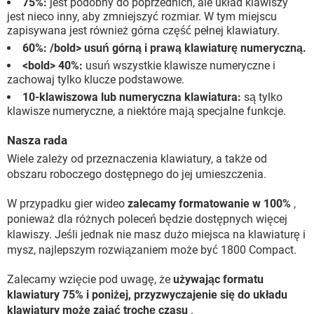
75%:
jest podobny do poprzednich, ale układ klawiszy
jest nieco inny, aby zmniejszyć rozmiar. W tym miejscu
zapisywana jest również górna część pełnej klawiatury.
60%: /bold> usuń górną i prawą klawiaturę numeryczną.
<bold> 40%:
usuń wszystkie klawisze numeryczne i
zachowaj tylko klucze podstawowe.
10-klawiszowa lub numeryczna klawiatura:
są tylko
klawisze numeryczne, a niektóre mają specjalne funkcje.
Nasza rada
Wiele zależy od przeznaczenia klawiatury, a także od
obszaru roboczego dostępnego do jej umieszczenia.
W przypadku gier wideo
zalecamy formatowanie w 100%
,
ponieważ dla różnych poleceń będzie dostępnych więcej
klawiszy. Jeśli jednak nie masz dużo miejsca na klawiaturę i
mysz, najlepszym rozwiązaniem może być 1800 Compact.
Zalecamy wzięcie pod uwagę, że
używając formatu
klawiatury 75% i poniżej, przyzwyczajenie się do układu
klawiatury może zająć trochę czasu
.