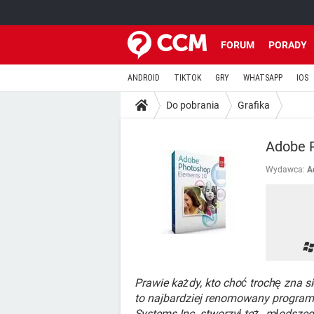
FORUM
PORADY
ANDROID
TIKTOK
GRY
WHATSAPP
IOS
Do pobrania
Grafika
Adobe 
Wydawca:
A
Prawie każdy, kto choć trochę zna 
to najbardziej renomowany program d
Systems Inc. stworzył też „młodszeg