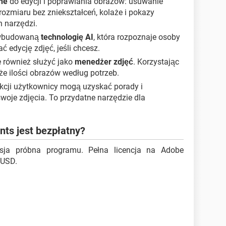
lne
do edycji i poprawiania obrazów: usuwanie
ozmiaru bez zniekształceń, kolaże i pokazy
h narzędzi.
 wbudowaną
technologię AI
, która rozpoznaje osoby
 edycję zdjęć, jeśli chcesz.
również służyć jako
menedżer zdjęć
. Korzystając
że ilości obrazów według potrzeb.
unkcji użytkownicy mogą uzyskać porady i
woje zdjęcia. To przydatne narzędzie dla
ts jest bezpłatny?
rsja próbna programu. Pełna licencja na Adobe
 USD.