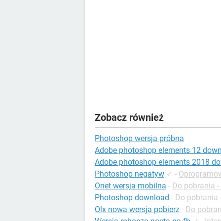
Zobacz również
Photoshop wersja próbna
Adobe photoshop elements 12 dow
Adobe photoshop elements 2018 d
Photoshop negatyw
✓
-
Oprogramow
Onet wersja mobilna
-
Do pobrania 
Photoshop download
-
Do pobrania -
Olx nowa wersja pobierz
-
Do pobrani