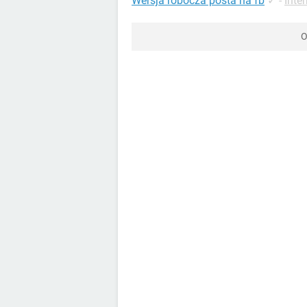
Wersja robocza posta na fb
✓
-
Inte
O