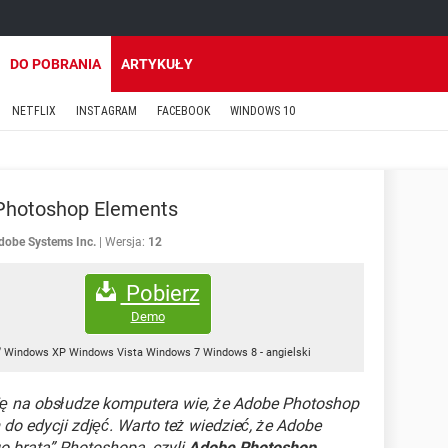
DO POBRANIA
ARTYKUŁY
NETFLIX
INSTAGRAM
FACEBOOK
WINDOWS 10
Photoshop Elements
dobe Systems Inc.
Wersja:
12
Pobierz
Demo
Windows XP Windows Vista Windows 7 Windows 8
-
angielski
się na obsłudze komputera wie, że Adobe Photoshop
o edycji zdjęć. Warto też wiedzieć, że Adobe
o brata” Photoshopa, czyli
Adobe Photoshop