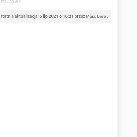
rnet Forum
statnia aktualizacja:
6 lip 2021 o 16:21
przez
Макс Вега
.