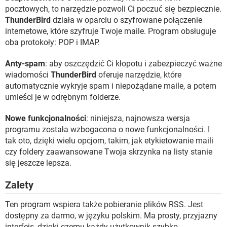
pocztowych, to narzędzie pozwoli Ci poczuć się bezpiecznie.
ThunderBird
działa w oparciu o szyfrowane połączenie
internetowe, które szyfruje Twoje maile. Program obsługuje
oba protokoły: POP i IMAP.
Anty-spam
: aby oszczędzić Ci kłopotu i zabezpieczyć ważne
wiadomości
ThunderBird
oferuje narzędzie, które
automatycznie wykryje spam i niepożądane maile, a potem
umieści je w odrębnym folderze.
Nowe funkcjonalności
: niniejsza, najnowsza wersja
programu została wzbogacona o nowe funkcjonalności. I
tak oto, dzięki wielu opcjom, takim, jak etykietowanie maili
czy foldery zaawansowane Twoja skrzynka na listy stanie
się jeszcze lepsza.
Zalety
Ten program wspiera także pobieranie plików RSS. Jest
dostępny za darmo, w języku polskim. Ma prosty, przyjazny
interfejs, dzięki czemu każdy użytkownik szybko