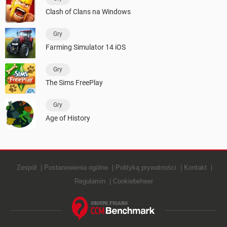
Clash of Clans na Windows
Gry
Farming Simulator 14 iOS
Gry
The Sims FreePlay
Gry
Age of History
Zespół
Postanowienia ogólne
Polityką prywatności
Kontakt
Regulamin
Cookiebeheer