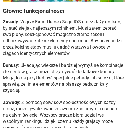
Główne funkcjonalności
Zasady
: W grze Farm Heroes Saga iOS gracz dąży do tego,
by stać się jak najlepszym rolnikiem. Musi zatem zebrać
swe plony, kolekcjonować magiczne ziarna fasoli i
odblokowywać kolejne elementy specjalne. Aby przechodzić
przez kolejne etapy musi układać warzywa i owoce w
ciągach identycznych elementów.
Bonusy
: Układając większe i bardziej wymyślne kombinacje
elementów gracz może otrzymywać dodatkowe bonusy.
Mogą to na przykład być specjalne petardy lub śnieżki, które
sprawią, że linie elementów na planszy będą znikały
szybciej.
Zawody
: Z pomocą serwisów społecznościowych każdy
gracz, może rywalizować ze swoimi znajomymi i osobami
na całym świecie. Wszyscy gracze biorą udział we
wspólnym rankingu, dzięki czemu każdy grający może
porównać swoje wyniki z wynikami innych.