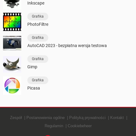
Inkscape
Grafika
PhotoFiltre
Grafika
AutoCAD 2023 - bezpłatna wersja testowa
Grafika
Gimp
Grafika
Picasa
Zespół
Postanowienia ogólne
Polityką prywatności
Kontakt
Regulamin
Cookiebeheer