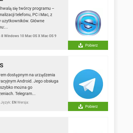
k chwalą się twórcy programu –
alizacji telefonu, PC i Mac, z
ów użytkowników. Główne
u:...
 8 Windows 10 Mac OS X Mac OS 9
Pobierz
OS
rem dostępnym na urządzenia
racyjnym Android. Jego obsługa
o szybko można go
eniach. Telegram...
Język:
EN
Wersja:
Pobierz