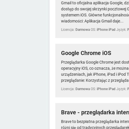
Gmail to oficjalna aplikacja Google, d
dostęp do swojej skrzynki pocztowej 
systemem iOS. Główne funkcjonalności
wiadomości: Aplikacja Gmail daje...
Licencja:
Darmowa
OS:
iPhone iPad
Język:
Google Chrome iOS
Przeglądarka Google Chrome jest dos
operacyjny iOS, co oznacza, że można 
urządzeniach, jak iPhone, iPad i iPo
przeglądanie: Korzystając z przeglądar
Licencja:
Darmowa
OS:
iPhone iPad
Język:
Brave - przeglądarka inte
Brave to bezpłatna przeglądarka inte
różni się od tradycyjnych przeglądare