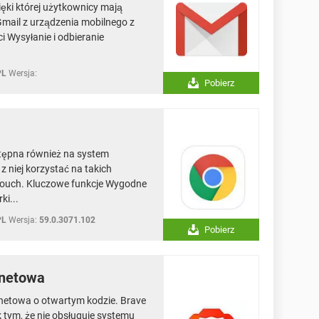
zięki której użytkownicy mają
Gmail z urządzenia mobilnego z
 Wysyłanie i odbieranie
PL
Wersja:
Pobierz
tępna również na system
z niej korzystać na takich
d Touch. Kluczowe funkcje Wygodne
ki...
PL
Wersja:
59.0.3071.102
Pobierz
rnetowa
rnetowa o otwartym kodzie. Brave
k tym, że nie obsługuje systemu