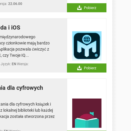
rsja:
22.06.00
Pobierz
da i iOS
ja międzynarodowego
scy członkowie mają bardzo
Aplikacja pozwala ćwiczyć z
 czy Twoje IQ...
Język:
EN
Wersja:
Pobierz
nia dla cyfrowych
tania dla cyfrowych książek i
lokalnej biblioteki lub każdej
plikacja została stworzona przez