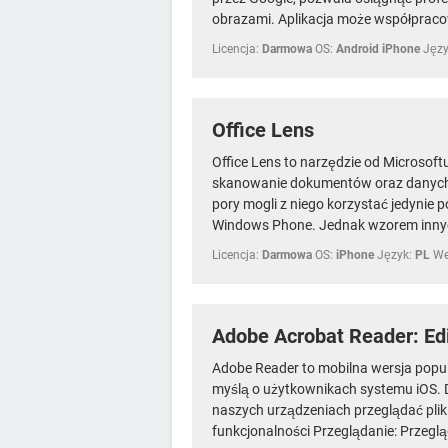
obrazami. Aplikacja może współpraco
Licencja:
Darmowa
OS:
Android iPhone
Języ
Office Lens
Office Lens to narzędzie od Microsoft
skanowanie dokumentów oraz danych z
pory mogli z niego korzystać jedynie
Windows Phone. Jednak wzorem innyc
Licencja:
Darmowa
OS:
iPhone
Język:
PL
We
Adobe Acrobat Reader: Ed
Adobe Reader to mobilna wersja pop
myślą o użytkownikach systemu iOS. D
naszych urządzeniach przeglądać plik
funkcjonalności Przeglądanie: Przeglą