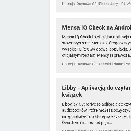
Licencja:
Darmowa
OS:
iPhone
Język:
PL
We
Mensa IQ Check na Androi
Mensa IQ Check to oficjalna aplikac
stowarzyszenia Mensa, którego wszy
wysokie IQ (2% światowej populacji). 
oficjalnymi testami Mensy i sprawdzać,
Licencja:
Darmowa
OS:
Android iPhone iPad
Libby - Aplikacją do czyta
książek
Libby, by Overdrive to aplikacja do czy
audiobooków, które możesz pożyczyć z 
innej biblioteki, do której należysz. A
Overdrive i ma ponad pięć...