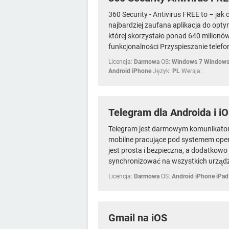
360 Security - Antivirus FREE to – ja
najbardziej zaufana aplikacja do optym
której skorzystało ponad 640 milion
funkcjonalności Przyspieszanie telefon
Licencja:
Darmowa
OS:
Windows 7 Windows
Android iPhone
Język:
PL
Wersja:
Telegram dla Androida i i
Telegram jest darmowym komunikato
mobilne pracujące pod systemem ope
jest prosta i bezpieczna, a dodatkow
synchronizować na wszystkich urządz
Licencja:
Darmowa
OS:
Android iPhone iPad
Gmail na iOS