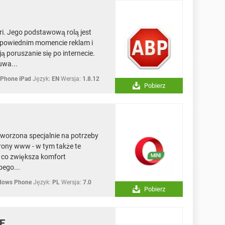
ri. Jego podstawową rolą jest
dpowiednim momencie reklam i
 poruszanie się po internecie.
uwa...
iPhone iPad
Język:
EN
Wersja:
1.8.12
Pobierz
tworzona specjalnie na potrzeby
trony www - w tym także te
ą, co zwiększa komfort
bego...
ndows Phone
Język:
PL
Wersja:
7.0
Pobierz
EE