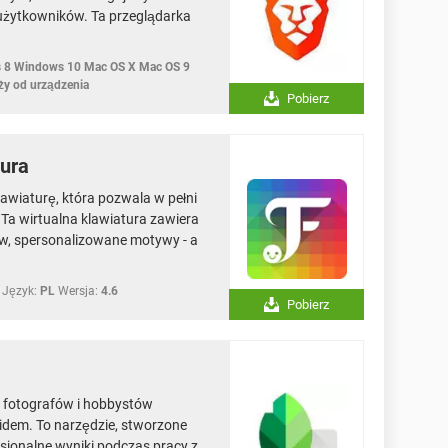
 użytkowników. Ta przeglądarka
 8 Windows 10 Mac OS X Mac OS 9
ży od urządzenia
Pobierz
tura
awiaturę, która pozwala w pełni
 Ta wirtualna klawiatura zawiera
nów, spersonalizowane motywy - a
Język:
PL
Wersja:
4.6
Pobierz
a fotografów i hobbystów
idem. To narzędzie, stworzone
sjonalne wyniki podczas pracy z