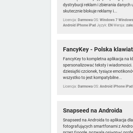
dystrybucji reklam i zbierania danych
skutecznie blokuje reklamy i...
Licencja:
Darmowa
OS:
Windows 7 Windows
Android iPhone iPad
Język:
EN
Wersja:
zale
FancyKey - Polska klawia
FancyKey to kompletna aplikacja na kl
spersonalizować teksty i wiadomości.
dziesiątki czcionek, tysiące emotiko
wszystko to jest kompatybilne...
Licencja:
Darmowa
OS:
Android iPhone iPad
Snapseed na Androida
Snapseed na Androida to aplikacja dl
fotografujących smartfonami z Andro
przez Google, pozwala osiągnąć profe