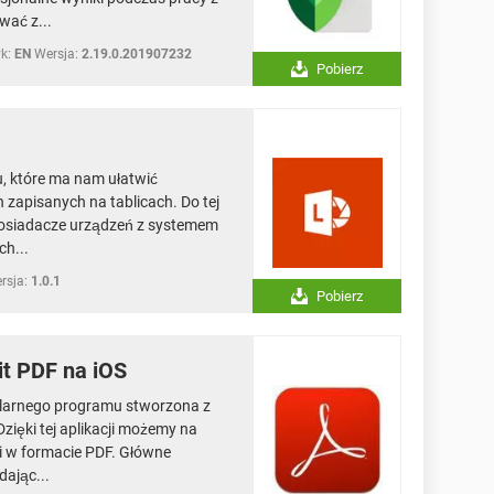
wać z...
k:
EN
Wersja:
2.19.0.201907232
Pobierz
u, które ma nam ułatwić
apisanych na tablicach. Do tej
 posiadacze urządzeń z systemem
h...
rsja:
1.0.1
Pobierz
it PDF na iOS
ularnego programu stworzona z
zięki tej aplikacji możemy na
i w formacie PDF. Główne
dając...