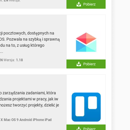
k:
EN
Wersja:
Pobierz
acji pocztowych, dostępnych na
OS. Pozwala na szybką i sprawną
u na to, z usług którego
..
EN
Wersja:
1.18
Pobierz
do zarządzania zadaniami, która
ania projektami w pracy, jak iw
ożesz tworzyć projekty, dzielić je
X Mac OS 9 Android iPhone iPad
Pobierz