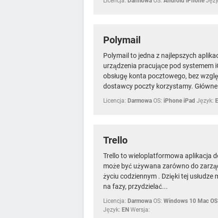
Licencja:
Darmowa
OS:
Android iPhone
Języ
Polymail
Polymail to jedna z najlepszych aplik
urządzenia pracujące pod systemem i
obsługę konta pocztowego, bez względ
dostawcy poczty korzystamy. Główne.
Licencja:
Darmowa
OS:
iPhone iPad
Język:
Trello
Trello to wieloplatformowa aplikacja 
może być używana zarówno do zarządz
życiu codziennym . Dzięki tej usłudze m
na fazy, przydzielać...
Licencja:
Darmowa
OS:
Windows 10 Mac OS 
Język:
EN
Wersja: