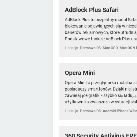
AdBlock Plus Safari
AdBlock Plus to bezpłatny moduł Safa
blokowanie pojawiających się w nieo
banerów reklamowych, które utrudniają
Podstawowe funkcje AdBlock Plus us
Licencja:
Darmowa
OS:
Mac OS X Mac OS 9 
Opera Mini
Opera Mini to przeglądarka mobilna s
posiadaczy smartfonów. Dzięki niej s
zawierające grafiki - szybko się ładuj
użytkownika zwłaszcza w sytuacji sła
Licencja:
Darmowa
OS:
Android iPhone Wi
360 Security Antivirus FR