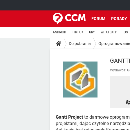
FORUM
PORADY
ANDROID
TIKTOK
GRY
WHATSAPP
IOS
Do pobrania
Oprogramowanie
GANTTP
Wydawca:
G
Gantt Project
to darmowe oprogramo
projektami, dając czytelne narzędzi
Aplikacja jest międzyplatformowym