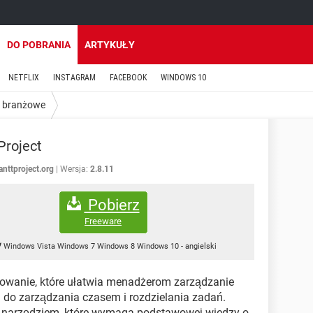
DO POBRANIA
ARTYKUŁY
NETFLIX
INSTAGRAM
FACEBOOK
WINDOWS 10
 branżowe
roject
anttproject.org
Wersja:
2.8.11
Pobierz
Freeware
Windows Vista Windows 7 Windows 8 Windows 10
-
angielski
wanie, które ułatwia menadżerom zarządzanie
a do zarządzania czasem i rozdzielania zadań.
 narzędziem, które wymaga podstawowej wiedzy o