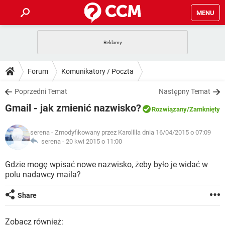
MENU
STRONA GŁÓWNA
YOUTUBE
TIKTOK
PORADY
Forum
Komunikatory / Poczta
GRY
WHATSAPP
PlayStation
TIKTOK
DO POBRANIA
Poprzedni Temat
Następny Temat
SPOTIFY
NETFLIX
GRY
WHATSAPP
Gmail - jak zmienić nazwisko?
INSTAGRAM
ANDROID
FACEBOOK
TIKTOK
Rozwiązany
/Zamknięty
FORUM
SPOTIFY
NETFLIX
WINDOWS 10
GRY
WHATSAPP
serena
- Zmodyfikowany przez Karolllla dnia 16/04/2015 o 07:09
INSTAGRAM
COVID-19
FACEBOOK
TIKTOK
ARTYKUŁY
serena -
20 kwi 2015 o 11:00
IOS
NETFLIX
WINDOWS 10
GRY
WHATSAPP
INSTAGRAM
COVID-19
FACEBOOK
TIKTOK
Gdzie mogę wpisać nowe nazwisko, żeby było je widać w
SPOTIFY
NETFLIX
polu nadawcy maila?
WINDOWS 10
GRY
WHATSAPP
INSTAGRAM
FACEBOOK
SPOTIFY
NETFLIX
Share
WINDOWS 10
INSTAGRAM
FACEBOOK
Zobacz również: