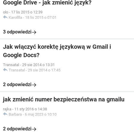
Google Drive - jak zmienić język?
olo
-
17 lis 2015 o 12:39
Karolllla
-
18 lis 2015 o 07:01
3 odpowiedzi
Jak włączyć korektę językową w Gmail i
Google Docs?
Transatal
-
29 sie 2014 o 13:31
Transatal
-
29 sie 2014 o 17:45
2 odpowiedzi
jak zmienić numer bezpieczeństwa na gmailu
rajka
-
11 sty 2016 o 14:38
Barbara
-
6 maj 2023 o 10:10
2 odpowiedzi