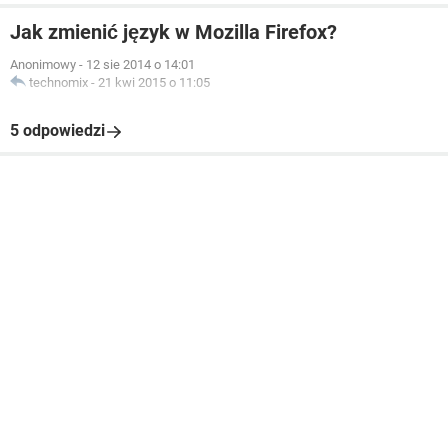
Jak zmienić język w Mozilla Firefox?
Anonimowy
-
12 sie 2014 o 14:01
technomix
-
21 kwi 2015 o 11:05
5 odpowiedzi