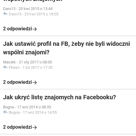
Daro13
-
20 kwi 2015 o 13:44
Daro13
-
23 kwi 2015 o 18:05
2 odpowiedzi
Jak ustawić profil na FB, żeby nie byli widoczni
wspólni znajomi?
Maciek
-
21 sty 2017 o 08:00
Floreo
-
1 lut 2017 o 17:30
2 odpowiedzi
Jak ukryć listę znajomych na Facebooku?
Bogna
-
17 wrz 2014 o 08:35
Bogna
-
17 wrz 2014 o 14:55
2 odpowiedzi