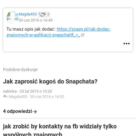
Magda453
3
30 cze 2016 o 16:49
Tu masz opis jak dodać:
https://snapy.pl/jak-dodac-
znajomych-w-aplikacji-snapchat#_=_
Podobne dyskusje
Jak zaprosić kogoś do Snapchata?
sabinka
-
23 lut 2015 o 10:20
Magda453
-
30 cze 2016 o 16:52
4 odpowiedzi
jak zrobić by kontakty na fb widziały tylko
wspólnych znajomych