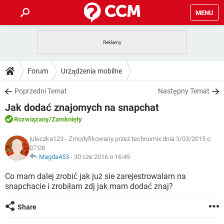
MENU
STRONA GŁÓWNA
YOUTUBE
TIKTOK
PORADY
Forum
Urządzenia mobilne
GRY
WHATSAPP
PlayStation
TIKTOK
DO POBRANIA
Poprzedni Temat
Następny Temat
SPOTIFY
NETFLIX
GRY
WHATSAPP
Jak dodać znajomych na snapchat
INSTAGRAM
ANDROID
FACEBOOK
TIKTOK
FORUM
SPOTIFY
NETFLIX
Rozwiązany
/Zamknięty
WINDOWS 10
GRY
WHATSAPP
INSTAGRAM
COVID-19
FACEBOOK
TIKTOK
juleczka123
- Zmodyfikowany przez technomix dnia 3/03/2015 o
ARTYKUŁY
IOS
NETFLIX
07:08
WINDOWS 10
GRY
WHATSAPP
Magda453
-
30 cze 2016 o 16:49
INSTAGRAM
COVID-19
FACEBOOK
TIKTOK
SPOTIFY
NETFLIX
Co mam dalej zrobić jak już sie zarejestrowalam na
WINDOWS 10
GRY
WHATSAPP
INSTAGRAM
FACEBOOK
snapchacie i zrobiłam zdj jak mam dodać znaj?
SPOTIFY
NETFLIX
WINDOWS 10
Share
INSTAGRAM
FACEBOOK