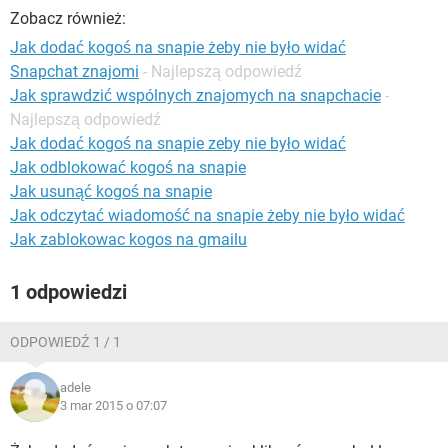
WINDOWS 10
Zobacz również:
Jak dodać kogoś na snapie żeby nie było widać
Snapchat znajomi
- Najlepszą odpowiedź
Jak sprawdzić wspólnych znajomych na snapchacie
-
Najlepszą odpowiedź
Jak dodać kogoś na snapie zeby nie było widać
Jak odblokować kogoś na snapie
Jak usunąć kogoś na snapie
Jak odczytać wiadomość na snapie żeby nie było widać
Jak zablokowac kogos na gmailu
1 odpowiedzi
ODPOWIEDŹ 1 / 1
adele
3 mar 2015 o 07:07