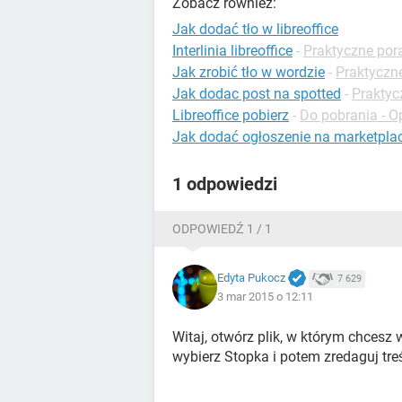
Zobacz również:
Jak dodać tło w libreoffice
Interlinia libreoffice
-
Praktyczne pora
Jak zrobić tło w wordzie
-
Praktyczn
Jak dodac post na spotted
-
Praktyc
Libreoffice pobierz
-
Do pobrania - 
Jak dodać ogłoszenie na marketpla
1 odpowiedzi
ODPOWIEDŹ 1 / 1
Edyta Pukocz
7 629
3 mar 2015 o 12:11
Witaj, otwórz plik, w którym chcesz
wybierz Stopka i potem zredaguj treś