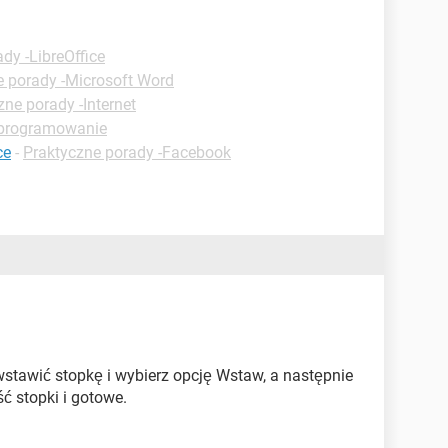
dy -LibreOffice
e porady -Microsoft Word
zne porady -Internet
Oprogramowanie
ce
-
Praktyczne porady -Facebook
 wstawić stopkę i wybierz opcję Wstaw, a następnie
ć stopki i gotowe.