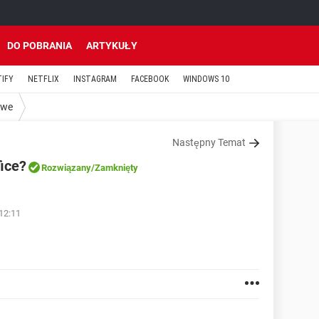
DO POBRANIA
ARTYKUŁY
TIFY
NETFLIX
INSTAGRAM
FACEBOOK
WINDOWS 10
owe
Następny Temat
ice?
Rozwiązany
/Zamknięty
12:11