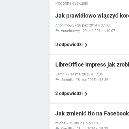
Podobne dyskusje
Jak prawidłowo włączyć kore
Anonimowy
-
28 paź 2014 o 07:03
Anonimowy
-
29 paź 2014 o 10:07
3 odpowiedzi
LibreOffice Impress jak zrob
Jamnik
-
14 maj 2015 o 17:06
Jamnik
-
18 maj 2015 o 13:36
2 odpowiedzi
Jak zmienić tło na Faceboo
michał
-
15 sty 2016 o 11:45
Karolllla
-
28 sty 2016 o 15:23