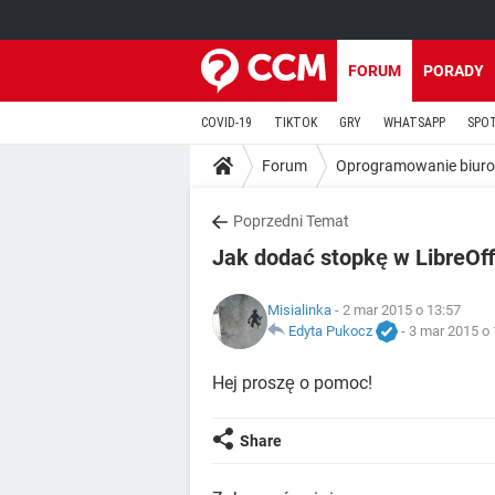
FORUM
PORADY
COVID-19
TIKTOK
GRY
WHATSAPP
SPO
Forum
Oprogramowanie biur
Poprzedni Temat
Jak dodać stopkę w LibreOff
Misialinka
- 2 mar 2015 o 13:57
Edyta Pukocz
-
3 mar 2015 o 
Hej proszę o pomoc!
Share